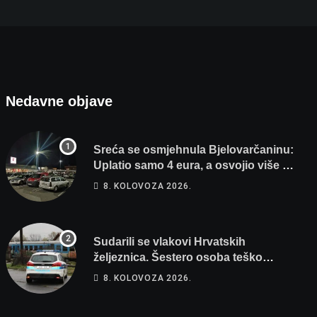
Nedavne objave
Sreća se osmjehnula Bjelovarčaninu:
Uplatio samo 4 eura, a osvojio više od
80 tisuća eura
8. KOLOVOZA 2026.
Sudarili se vlakovi Hrvatskih
željeznica. Šestero osoba teško
ozlijeđeno, mlađa žena na intenzivnoj
8. KOLOVOZA 2026.