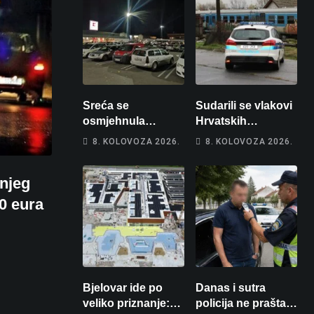
Sreća se
Sudarili se vlakovi
osmjehnula
Hrvatskih
Bjelovarčaninu:
željeznica. Šestero
8. KOLOVOZA 2026.
8. KOLOVOZA 2026.
Uplatio samo 4
osoba teško
eura, a osvojio
ozlijeđeno, mlađa
njeg
više od 80 tisuća
žena na
eura
intenzivnoj
0 eura
Bjelovar ide po
Danas i sutra
veliko priznanje:
policija ne prašta: