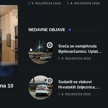
Hrebak danas u
Na cestama su
8. KOLOVOZA 2026.
8. KOLOVOZA 2026.
Parizu predstavlja
posebno na meti
Wellovar za
ovi prekršaji
domaćina
Europskog
prvenstva
NEDAVNE OBJAVE
Sreća se osmjehnula
Bjelovarčaninu: Uplatio
samo 4 eura, a osvojio
8. KOLOVOZA 2026.
više od 80 tisuća eura
Sudarili se vlakovi
 na 10
Hrvatskih željeznica.
Šestero osoba teško
8. KOLOVOZA 2026.
ozlijeđeno, mlađa žena
na intenzivnoj