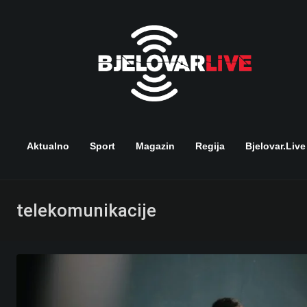
Skip
to
content
Aktualno
Sport
Magazin
Regija
Bjelovar.live
telekomunikacije