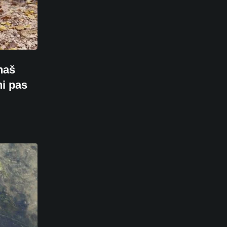
naš
ni pas