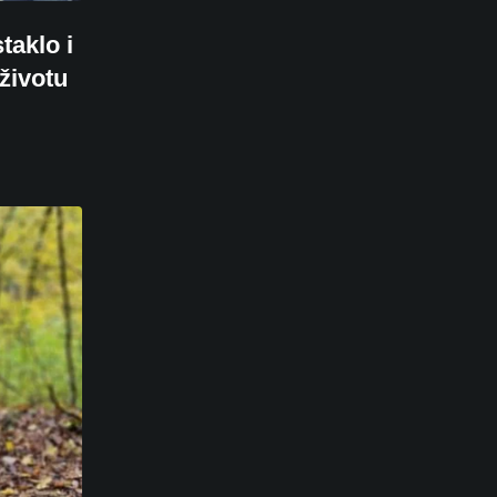
taklo i
životu