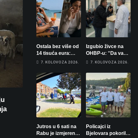
Ostala bez više od
Izgubio živce na
14 tisuća eura:
OHBP-u: “Da vam
Obećao joj auto za
pi… materina!”
7. KOLOVOZA 2026.
7. KOLOVOZA 2026.
tjedan dana, a
Zbog člana obitelji
zatim izmišljao
vrijeđao i vikao na
opravdanja
djelatnike
ju
nja
Jutros u 6 sati na
Policajci iz
Rabu je izmjereno
Bjelovara pokorili