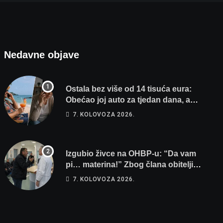
Nedavne objave
Ostala bez više od 14 tisuća eura:
Obećao joj auto za tjedan dana, a
zatim izmišljao opravdanja
7. KOLOVOZA 2026.
Izgubio živce na OHBP-u: “Da vam
pi… materina!” Zbog člana obitelji
vrijeđao i vikao na djelatnike
7. KOLOVOZA 2026.