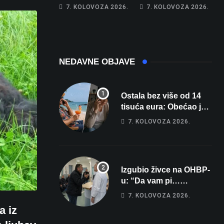
31, u Bjelovaru
Zrmanju!
7. KOLOVOZA 2026.
7. KOLOVOZA 2026.
malo više od 25.
Magdalena i
Stiže nam
Tomislav osvojili
promjena vremena
zlato na
zahtjevnom Kajak
kupu POSKOK 3
NEDAVNE OBJAVE
Ostala bez više od 14
tisuća eura: Obećao joj
auto za tjedan dana, a
7. KOLOVOZA 2026.
zatim izmišljao
opravdanja
Izgubio živce na OHBP-
u: “Da vam pi…
materina!” Zbog člana
7. KOLOVOZA 2026.
obitelji vrijeđao i vikao
a iz
na djelatnike