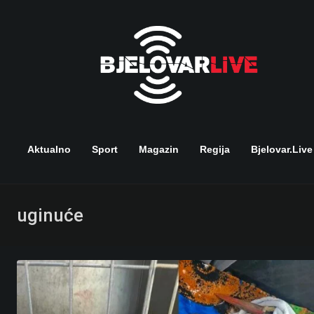
Skip
to
content
Aktualno
Sport
Magazin
Regija
Bjelovar.live
uginuće