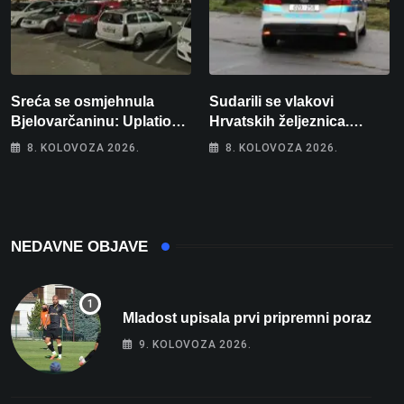
Sreća se osmjehnula
Sudarili se vlakovi
Bjelovarčaninu: Uplatio
Hrvatskih željeznica.
samo 4 eura, a osvojio
Šestero osoba teško
8. KOLOVOZA 2026.
8. KOLOVOZA 2026.
više od 80 tisuća eura
ozlijeđeno, mlađa žena na
intenzivnoj
NEDAVNE OBJAVE
Mladost upisala prvi pripremni poraz
9. KOLOVOZA 2026.