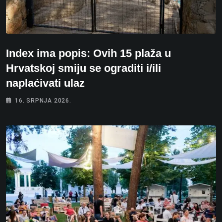
Index ima popis: Ovih 15 plaža u
Hrvatskoj smiju se ograditi i/ili
naplaćivati ulaz
16. SRPNJA 2026.