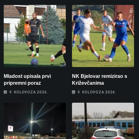
Mladost upisala prvi
NK Bjelovar remizirao s
pripremni poraz
Križevčanima
9. KOLOVOZA 2026.
9. KOLOVOZA 2026.