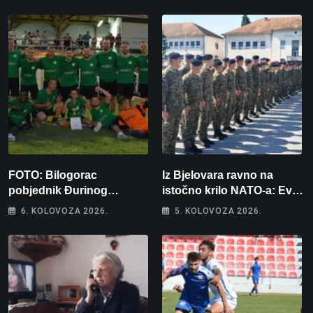
FOTO: Bilogorac
Iz Bjelovara ravno na
pobjednik Đurinog
istočno krilo NATO-a: Evo
memorijala
kamo odlazi 82 hrvatska
6. KOLOVOZA 2026.
5. KOLOVOZA 2026.
vojnika i 6 vojnikinja