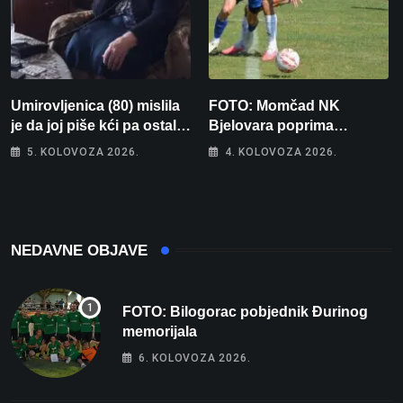
Umirovljenica (80) mislila
FOTO: Momčad NK
je da joj piše kći pa ostala
Bjelovara poprima
bez 1000 eura
jesenski izgled
5. KOLOVOZA 2026.
4. KOLOVOZA 2026.
NEDAVNE OBJAVE
FOTO: Bilogorac pobjednik Đurinog
memorijala
6. KOLOVOZA 2026.