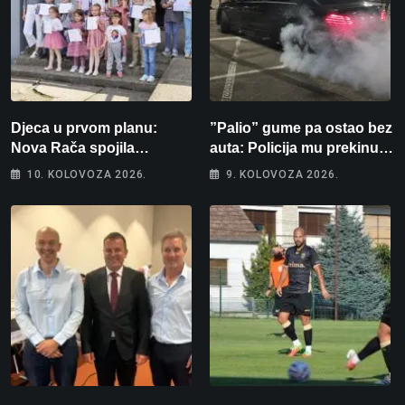
Djeca u prvom planu:
”Palio” gume pa ostao bez
Nova Rača spojila
auta: Policija mu prekinula
nogomet, programiranje,
”show” na parkingu u
10. KOLOVOZA 2026.
9. KOLOVOZA 2026.
engleski i folklor u jedan
Bjelovaru
projekt