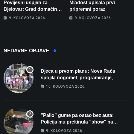
Povijesni uspjeh za
Mladost upisala prvi
Bjelovar: Grad domaćin
pripremni poraz
Europskog juniorskog
9. KOLOVOZA 2026.
9. KOLOVOZA 2026.
prvenstva u plivanju 2027!
NEDAVNE OBJAVE
Djeca u prvom planu: Nova Rača
spojila nogomet, programiranje,
engleski i folklor u jedan projekt
10. KOLOVOZA 2026.
”Palio” gume pa ostao bez auta:
Policija mu prekinula ”show” na
parkingu u Bjelovaru
9. KOLOVOZA 2026.