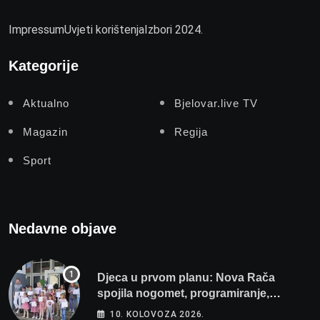
Impressum
Uvjeti korištenja
Izbori 2024.
Kategorije
Aktualno
Bjelovar.live TV
Magazin
Regija
Sport
Nedavne objave
Djeca u prvom planu: Nova Rača
spojila nogomet, programiranje,
engleski i folklor u jedan projekt
10. KOLOVOZA 2026.