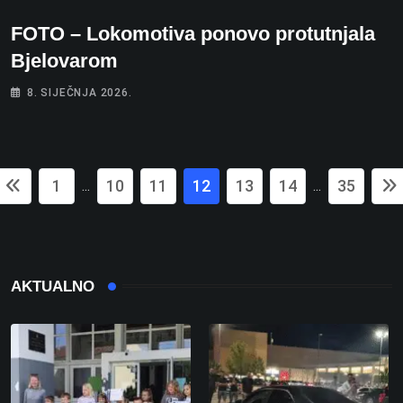
FOTO – Lokomotiva ponovo protutnjala
Bjelovarom
8. SIJEČNJA 2026.
1
10
11
12
13
14
35
...
...
AKTUALNO