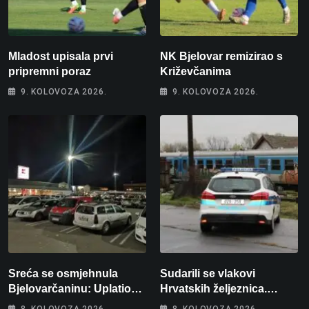
Mladost upisala prvi
NK Bjelovar remizirao s
pripremni poraz
Križevčanima
9. KOLOVOZA 2026.
9. KOLOVOZA 2026.
Sreća se osmjehnula
Sudarili se vlakovi
Bjelovarčaninu: Uplatio
Hrvatskih željeznica.
samo 4 eura, a osvojio
Šestero osoba teško
8. KOLOVOZA 2026.
8. KOLOVOZA 2026.