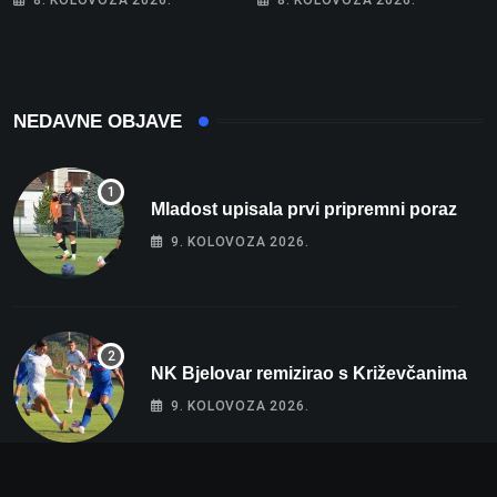
više od 80 tisuća eura
ozlijeđeno, mlađa žena na
intenzivnoj
NEDAVNE OBJAVE
Mladost upisala prvi pripremni poraz
9. KOLOVOZA 2026.
NK Bjelovar remizirao s Križevčanima
9. KOLOVOZA 2026.