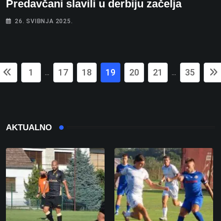
Predavčani slavili u derbiju začelja
26. SVIBNJA 2025.
1
17
18
19
20
21
35
...
...
AKTUALNO