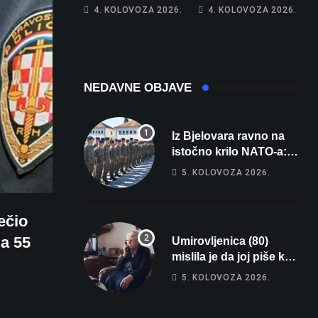
poprima jesenski
Netko je na auto
4. KOLOVOZA 2026.
4. KOLOVOZA 2026.
izgled
stavio – ručno
nacrtanu
registarsku
oznaku
NEDAVNE OBJAVE
Iz Bjelovara ravno na
istočno krilo NATO-a:
Evo kamo odlazi 82
5. KOLOVOZA 2026.
hrvatska vojnika i 6
vojnikinja
ečio
la 55
Umirovljenica (80)
mislila je da joj piše kći
pa ostala bez 1000 eura
5. KOLOVOZA 2026.