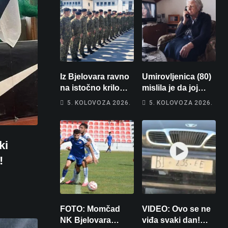
Iz Bjelovara ravno
Umirovljenica (80)
na istočno krilo
mislila je da joj
NATO-a: Evo kamo
piše kći pa ostala
5. KOLOVOZA 2026.
5. KOLOVOZA 2026.
odlazi 82 hrvatska
bez 1000 eura
vojnika i 6
vojnikinja
ki
!
FOTO: Momčad
VIDEO: Ovo se ne
NK Bjelovara
viđa svaki dan!