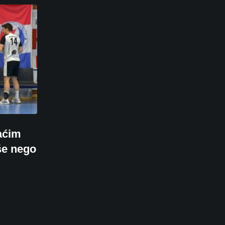
aćim
še nego