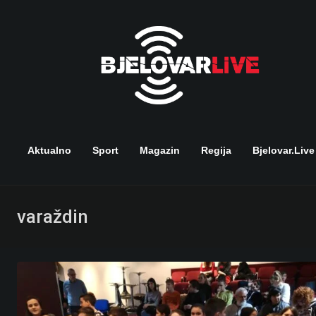
Skip
to
content
Aktualno
Sport
Magazin
Regija
Bjelovar.live
varaždin