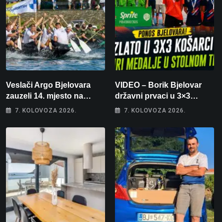
Veslači Argo Bjelovara
VIDEO – Borik Bjelovar
zauzeli 14. mjesto na
državni prvaci u 3×3
brzincu
košarci, Klara Končar je
7. KOLOVOZA 2026.
7. KOLOVOZA 2026.
prvakinja Hrvatske u
stolnom tenisu!