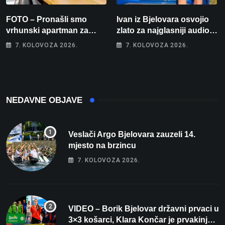
FOTO – Pronašli smo
Ivan iz Bjelovara osvojio
vrhunski apartman za
zlato za najglasniji audio
odmor: Pogled na more, tri
sustav i srušio osobni
7. KOLOVOZA 2026.
7. KOLOVOZA 2026.
spavaće sobe i terasa koja
rekord od čak 145,9 dB!
osvaja
NEDAVNE OBJAVE
Veslači Argo Bjelovara zauzeli 14.
mjesto na brzincu
7. KOLOVOZA 2026.
VIDEO – Borik Bjelovar državni prvaci u
3×3 košarci, Klara Končar je prvakinja