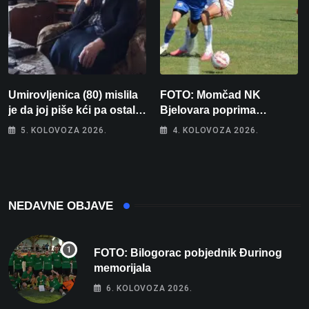
Umirovljenica (80) mislila
FOTO: Momčad NK
je da joj piše kći pa ostala
Bjelovara poprima
bez 1000 eura
jesenski izgled
5. KOLOVOZA 2026.
4. KOLOVOZA 2026.
NEDAVNE OBJAVE
FOTO: Bilogorac pobjednik Đurinog
memorijala
6. KOLOVOZA 2026.