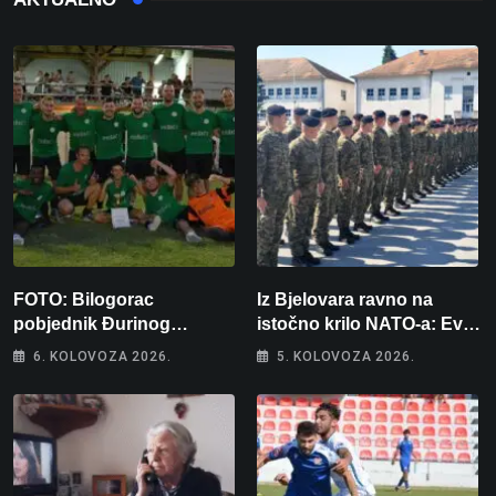
FOTO: Bilogorac
Iz Bjelovara ravno na
pobjednik Đurinog
istočno krilo NATO-a: Evo
memorijala
kamo odlazi 82 hrvatska
6. KOLOVOZA 2026.
5. KOLOVOZA 2026.
vojnika i 6 vojnikinja