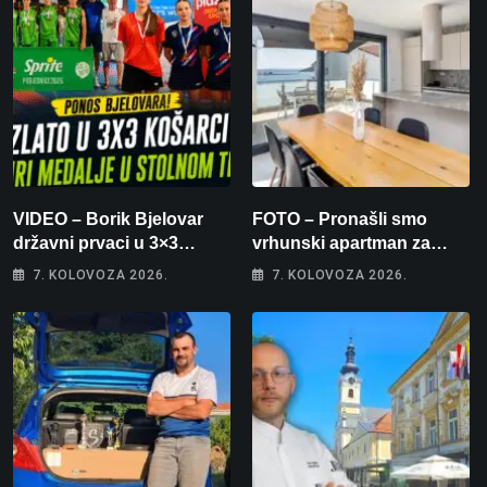
VIDEO – Borik Bjelovar
FOTO – Pronašli smo
državni prvaci u 3×3
vrhunski apartman za
košarci, Klara Končar je
odmor: Pogled na more, tri
7. KOLOVOZA 2026.
7. KOLOVOZA 2026.
prvakinja Hrvatske u
spavaće sobe i terasa koja
stolnom tenisu!
osvaja