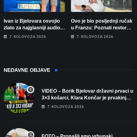
Ivan iz Bjelovara osvojio
Ovo je bio posljednji ručak
zlato za najglasniji audio
u Franzu: Poznati restoran
sustav i srušio osobni
otišao u povijest, a
7. KOLOVOZA 2026.
7. KOLOVOZA 2026.
rekord od čak 145,9 dB!
Michelinov chef sprema
veliko iznenađenje za
Bjelovar
NEDAVNE OBJAVE
VIDEO – Borik Bjelovar državni prvaci u
3×3 košarci, Klara Končar je prvakinja
Hrvatske u stolnom tenisu!
7. KOLOVOZA 2026.
FOTO – Pronašli smo vrhunski