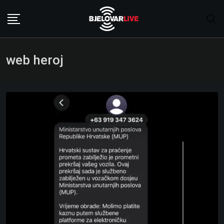
Skip
to
content
web heroj