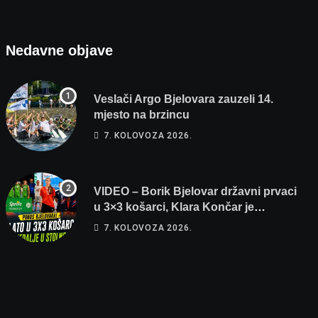
Nedavne objave
Veslači Argo Bjelovara zauzeli 14.
mjesto na brzincu
7. KOLOVOZA 2026.
VIDEO – Borik Bjelovar državni prvaci
u 3×3 košarci, Klara Končar je
prvakinja Hrvatske u stolnom tenisu!
7. KOLOVOZA 2026.