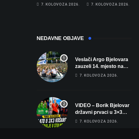
apartman za
najglasniji audio
7. KOLOVOZA 2026.
7. KOLOVOZA 2026.
odmor: Pogled na
sustav i srušio
more, tri spavaće
osobni rekord od
sobe i terasa koja
čak 145,9 dB!
osvaja
NEDAVNE OBJAVE
Veslači Argo Bjelovara
zauzeli 14. mjesto na
brzincu
7. KOLOVOZA 2026.
VIDEO – Borik Bjelovar
državni prvaci u 3×3
košarci, Klara Končar je
7. KOLOVOZA 2026.
prvakinja Hrvatske u
stolnom tenisu!