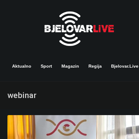
Skip
to
content
Aktualno
Sport
Magazin
Regija
Bjelovar.live
webinar