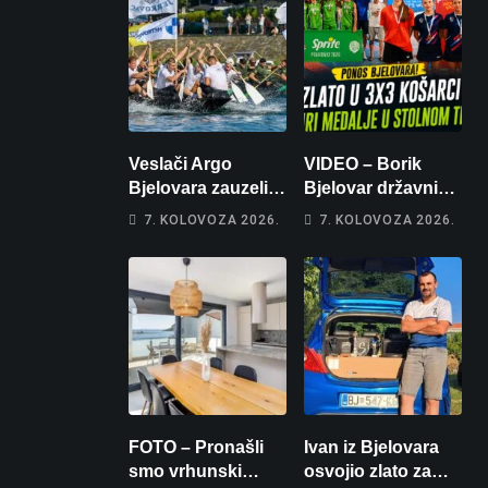
Veslači Argo
VIDEO – Borik
Bjelovara zauzeli
Bjelovar državni
14. mjesto na
prvaci u 3×3
7. KOLOVOZA 2026.
7. KOLOVOZA 2026.
brzincu
košarci, Klara
Končar je
prvakinja Hrvatske
u stolnom tenisu!
FOTO – Pronašli
Ivan iz Bjelovara
smo vrhunski
osvojio zlato za