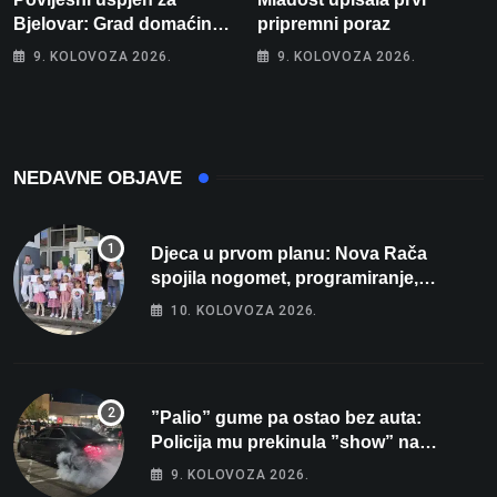
Bjelovar: Grad domaćin
pripremni poraz
Europskog juniorskog
9. KOLOVOZA 2026.
9. KOLOVOZA 2026.
prvenstva u plivanju 2027!
NEDAVNE OBJAVE
Djeca u prvom planu: Nova Rača
spojila nogomet, programiranje,
engleski i folklor u jedan projekt
10. KOLOVOZA 2026.
”Palio” gume pa ostao bez auta:
Policija mu prekinula ”show” na
parkingu u Bjelovaru
9. KOLOVOZA 2026.