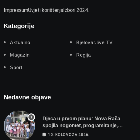
Impressum
Uvjeti korištenja
Izbori 2024.
Kategorije
Aktualno
Bjelovar.live TV
Magazin
Regija
Sport
Nedavne objave
Djeca u prvom planu: Nova Rača
spojila nogomet, programiranje,
engleski i folklor u jedan projekt
10. KOLOVOZA 2026.