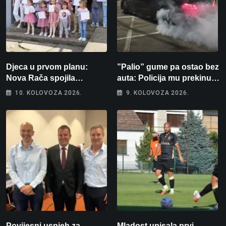
Djeca u prvom planu:
”Palio” gume pa ostao bez
Nova Rača spojila
auta: Policija mu prekinula
nogomet, programiranje,
”show” na parkingu u
10. KOLOVOZA 2026.
9. KOLOVOZA 2026.
engleski i folklor u jedan
Bjelovaru
projekt
Povijesni uspjeh za
Mladost upisala prvi