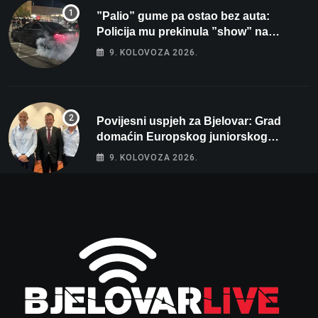
”Palio” gume pa ostao bez auta:
Policija mu prekinula ”show” na
parkingu u Bjelovaru
9. KOLOVOZA 2026.
Povijesni uspjeh za Bjelovar: Grad
domaćin Europskog juniorskog
prvenstva u plivanju 2027!
9. KOLOVOZA 2026.