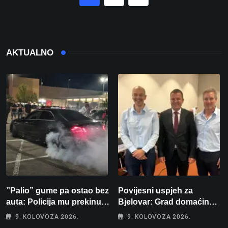
AKTUALNO
”Palio” gume pa ostao bez
Povijesni uspjeh za
auta: Policija mu prekinula
Bjelovar: Grad domaćin
”show” na parkingu u
Europskog juniorskog
9. KOLOVOZA 2026.
9. KOLOVOZA 2026.
Bjelovaru
prvenstva u plivanju 2027!