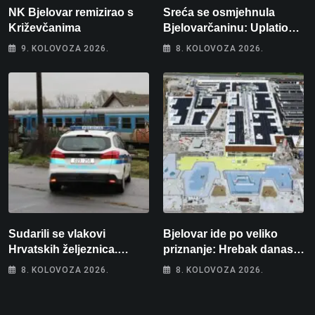
NK Bjelovar remizirao s
Sreća se osmjehnula
Križevčanima
Bjelovarčaninu: Uplatio
samo 4 eura, a osvojio
9. KOLOVOZA 2026.
8. KOLOVOZA 2026.
više od 80 tisuća eura
Sudarili se vlakovi
Bjelovar ide po veliko
Hrvatskih željeznica.
priznanje: Hrebak danas u
Šestero osoba teško
Parizu predstavlja
8. KOLOVOZA 2026.
8. KOLOVOZA 2026.
ozlijeđeno, mlađa žena na
Wellovar za domaćina
intenzivnoj
Europskog prvenstva