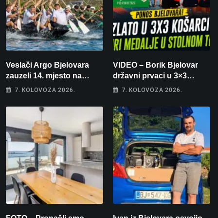
Veslači Argo Bjelovara
VIDEO – Borik Bjelovar
zauzeli 14. mjesto na
državni prvaci u 3×3
brzincu
košarci, Klara Končar je
7. KOLOVOZA 2026.
7. KOLOVOZA 2026.
prvakinja Hrvatske u
stolnom tenisu!