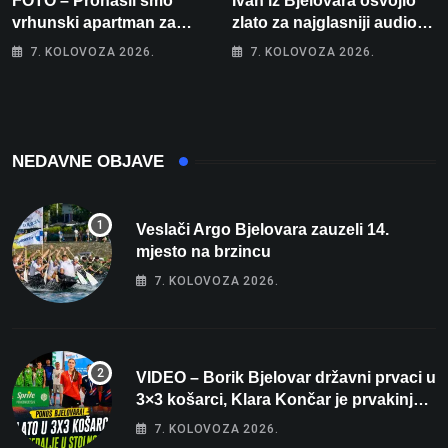
FOTO – Pronašli smo
Ivan iz Bjelovara osvojio
vrhunski apartman za
zlato za najglasniji audio
odmor: Pogled na more, tri
sustav i srušio osobni
7. KOLOVOZA 2026.
7. KOLOVOZA 2026.
spavaće sobe i terasa koja
rekord od čak 145,9 dB!
osvaja
NEDAVNE OBJAVE
Veslači Argo Bjelovara zauzeli 14.
mjesto na brzincu
7. KOLOVOZA 2026.
VIDEO – Borik Bjelovar državni prvaci u
3×3 košarci, Klara Končar je prvakinja
Hrvatske u stolnom tenisu!
7. KOLOVOZA 2026.