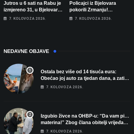
Jutros u 6 sati na Rabu je
Policajci iz Bjelovara
izmjereno 31, u Bjelovaru
pokorili Zrmanju!
malo više od 25. Stiže nam
Magdalena i Tomislav
7. KOLOVOZA 2026.
7. KOLOVOZA 2026.
promjena vremena
osvojili zlato na
zahtjevnom Kajak kupu
POSKOK 3
NEDAVNE OBJAVE
Ostala bez više od 14 tisuća eura:
Obećao joj auto za tjedan dana, a zatim
izmišljao opravdanja
7. KOLOVOZA 2026.
Izgubio živce na OHBP-u: “Da vam pi…
materina!” Zbog člana obitelji vrijeđao i
vikao na djelatnike
7. KOLOVOZA 2026.