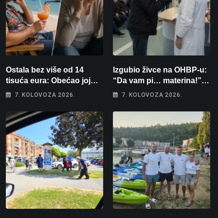
Ostala bez više od 14
Izgubio živce na OHBP-u:
tisuća eura: Obećao joj
“Da vam pi… materina!”
auto za tjedan dana, a
Zbog člana obitelji vrijeđao
7. KOLOVOZA 2026.
7. KOLOVOZA 2026.
zatim izmišljao opravdanja
i vikao na djelatnike