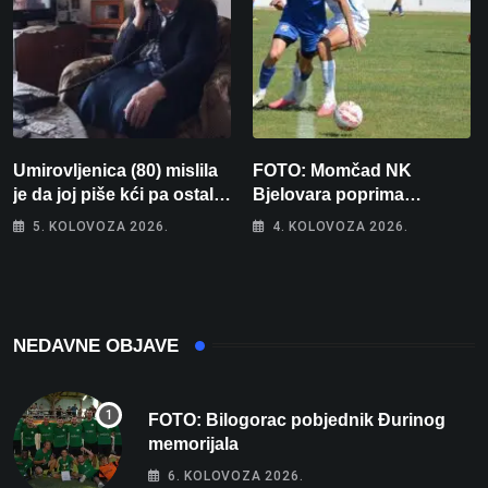
Umirovljenica (80) mislila
FOTO: Momčad NK
je da joj piše kći pa ostala
Bjelovara poprima
bez 1000 eura
jesenski izgled
5. KOLOVOZA 2026.
4. KOLOVOZA 2026.
NEDAVNE OBJAVE
FOTO: Bilogorac pobjednik Đurinog
memorijala
6. KOLOVOZA 2026.