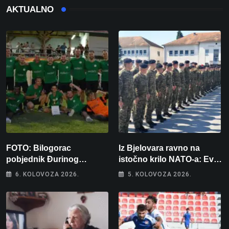
AKTUALNO
FOTO: Bilogorac
Iz Bjelovara ravno na
pobjednik Đurinog
istočno krilo NATO-a: Evo
memorijala
kamo odlazi 82 hrvatska
6. KOLOVOZA 2026.
5. KOLOVOZA 2026.
vojnika i 6 vojnikinja