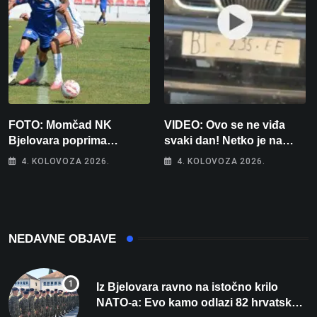
FOTO: Momčad NK
VIDEO: Ovo se ne viđa
Bjelovara poprima
svaki dan! Netko je na
jesenski izgled
auto stavio – ručno
4. KOLOVOZA 2026.
4. KOLOVOZA 2026.
nacrtanu registarsku
oznaku
NEDAVNE OBJAVE
Iz Bjelovara ravno na istočno krilo
NATO-a: Evo kamo odlazi 82 hrvatska