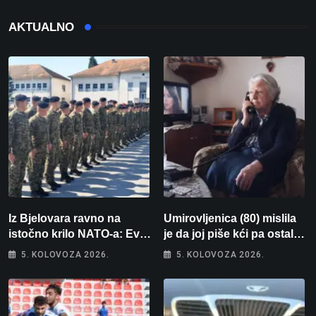
AKTUALNO
Iz Bjelovara ravno na
Umirovljenica (80) mislila
istočno krilo NATO-a: Evo
je da joj piše kći pa ostala
kamo odlazi 82 hrvatska
bez 1000 eura
5. KOLOVOZA 2026.
5. KOLOVOZA 2026.
vojnika i 6 vojnikinja