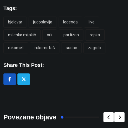
Tags:
bjelovar
jugoslavija
legenda
live
milenko mijakić
ork
partizan
repka
rukomet
rukometaš
sudac
zagreb
Share This Post:
Povezane objave