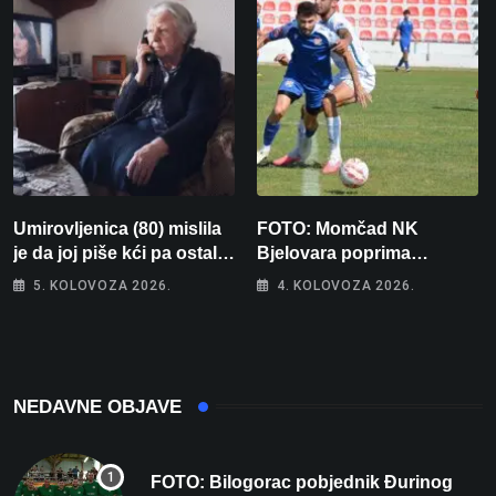
Umirovljenica (80) mislila
FOTO: Momčad NK
je da joj piše kći pa ostala
Bjelovara poprima
bez 1000 eura
jesenski izgled
5. KOLOVOZA 2026.
4. KOLOVOZA 2026.
NEDAVNE OBJAVE
FOTO: Bilogorac pobjednik Đurinog