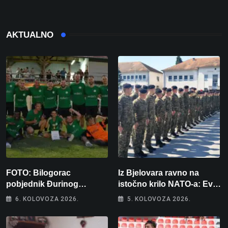
AKTUALNO
FOTO: Bilogorac
Iz Bjelovara ravno na
pobjednik Đurinog
istočno krilo NATO-a: Evo
memorijala
kamo odlazi 82 hrvatska
6. KOLOVOZA 2026.
5. KOLOVOZA 2026.
vojnika i 6 vojnikinja