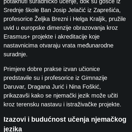
potaknuti
suradničko učenje, dok su gošće iz
Srednje škole Ban Josip Jelačić iz Zaprešića,
profesorice
Željka Brezni i Helga Kraljik, pružile
uvid u europske dimenzije obrazovanja kroz
Erasmus+
projekte i akreditacije koje
nastavnicima otvaraju vrata međunarodne
suradnje.
Primjere
dobre prakse izvan učionice
predstavile su i profesorice iz Gimnazije
Daruvar, Dragana Jurić i
Nina Foškić,
prikazavši kako se njemački jezik može učiti
kroz terensku nastavu i istraživačke
projekte.
Izazovi i budućnost učenja njemačkog
jezika