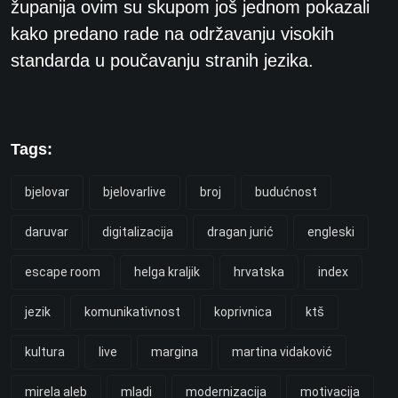
županija ovim su skupom još jednom pokazali
kako predano rade na održavanju visokih
standarda u poučavanju stranih jezika.
Tags:
bjelovar
bjelovarlive
broj
budućnost
daruvar
digitalizacija
dragan jurić
engleski
escape room
helga kraljik
hrvatska
index
jezik
komunikativnost
koprivnica
ktš
kultura
live
margina
martina vidaković
mirela aleb
mladi
modernizacija
motivacija