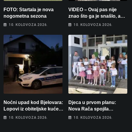
FOTO: Startala je nova
VIDEO – Ovaj pas nije
nogometna sezona
znao što ga je snašlo, a
njegova reakcija je
10. KOLOVOZA 2026.
10. KOLOVOZA 2026.
urnebesna
Noćni upad kod Bjelovara:
Djeca u prvom planu:
Lopovi iz obiteljske kuće
Nova Rača spojila
odnijeli novac i zlato
nogomet, programiranje,
10. KOLOVOZA 2026.
10. KOLOVOZA 2026.
engleski i folklor u jedan
projekt