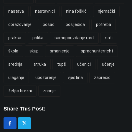
nastava
nastavnici
nina foškić
njemački
obrazovanje
posao
posljedica
potreba
praksa
prilika
samopouzdanje rast
sati
škola
skup
smanjenje
sprachunterricht
srednja
struka
tupš
učenici
učenje
ulaganje
upozorenje
vještina
zaprešić
željka brezni
znanje
Share This Post: