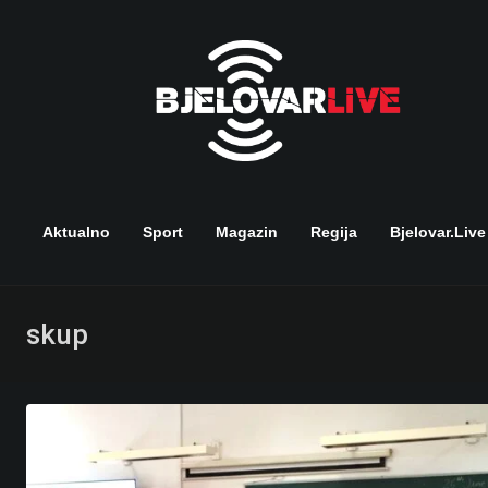
Skip
to
content
Aktualno
Sport
Magazin
Regija
Bjelovar.live
skup