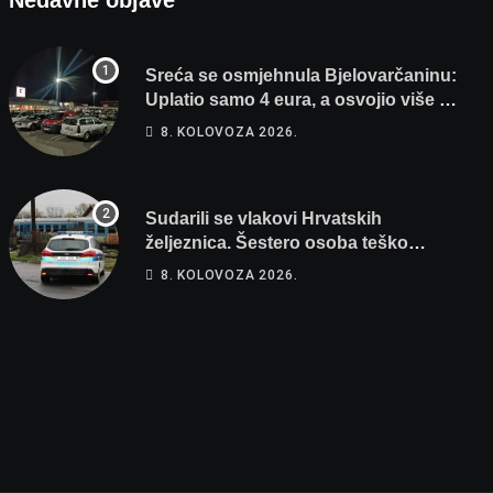
Nedavne objave
Sreća se osmjehnula Bjelovarčaninu:
Uplatio samo 4 eura, a osvojio više od
80 tisuća eura
8. KOLOVOZA 2026.
Sudarili se vlakovi Hrvatskih
željeznica. Šestero osoba teško
ozlijeđeno, mlađa žena na intenzivnoj
8. KOLOVOZA 2026.