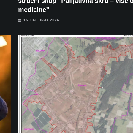
stručni skup ”Palijativna skrb – više 
medicine”
16. SIJEČNJA 2026.