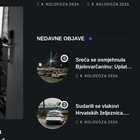
Hrebak danas u
Na cestama su
8. KOLOVOZA 2026.
8. KOLOVOZA 2026.
Parizu predstavlja
posebno na meti
Wellovar za
ovi prekršaji
domaćina
Europskog
prvenstva
NEDAVNE OBJAVE
Sreća se osmjehnula
Bjelovarčaninu: Uplatio
samo 4 eura, a osvojio
8. KOLOVOZA 2026.
više od 80 tisuća eura
Sudarili se vlakovi
Hrvatskih željeznica.
Šestero osoba teško
8. KOLOVOZA 2026.
ozlijeđeno, mlađa žena
a
na intenzivnoj