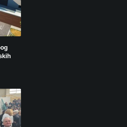
bog
skih