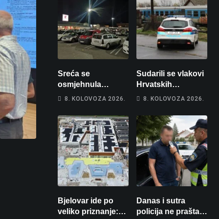
Sreća se
Sudarili se vlakovi
osmjehnula
Hrvatskih
Bjelovarčaninu:
željeznica. Šestero
8. KOLOVOZA 2026.
8. KOLOVOZA 2026.
Uplatio samo 4
osoba teško
eura, a osvojio
ozlijeđeno, mlađa
više od 80 tisuća
žena na
eura
intenzivnoj
Bjelovar ide po
Danas i sutra
veliko priznanje:
policija ne prašta: