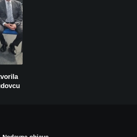
vorila
udovcu