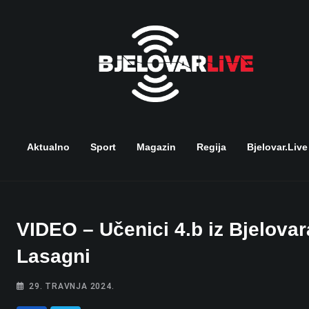
Skip
to
content
Aktualno
Sport
Magazin
Regija
Bjelovar.live
VIDEO – Učenici 4.b iz Bjelova
Lasagni
29. TRAVNJA 2024.