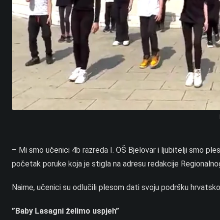
– Mi smo učenici 4b razreda I. OŠ Bjelovar i ljubitelji smo ple
početak poruke koja je stigla na adresu redakcije Regionalnog
Naime, učenici su odlučili plesom dati svoju podršku hrvats
”Baby Lasagni želimo uspjeh”