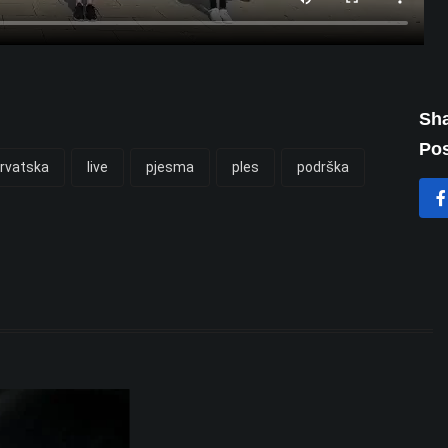
Sha
Pos
rvatska
live
pjesma
ples
podrška