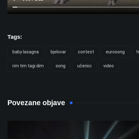
Tags:
baby lasagna
bjelovar
contest
eurosong
h
rim tim tagi dim
song
učenici
video
Povezane objave