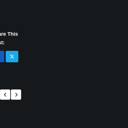
re This
t: