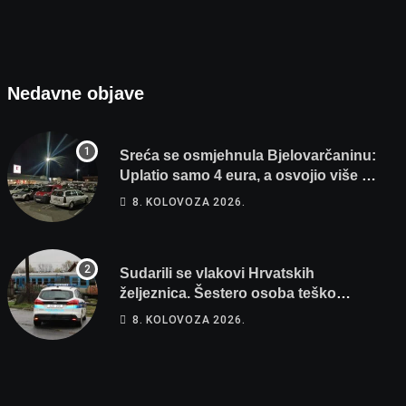
Nedavne objave
Sreća se osmjehnula Bjelovarčaninu:
Uplatio samo 4 eura, a osvojio više od
80 tisuća eura
8. KOLOVOZA 2026.
Sudarili se vlakovi Hrvatskih
željeznica. Šestero osoba teško
ozlijeđeno, mlađa žena na intenzivnoj
8. KOLOVOZA 2026.