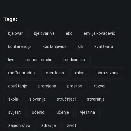
Tags:
bjelovar
bjelovarlive
eko
emilija kovačević
konferencija
kostanjevica
krk
kvaliteeta
live
marina antolin
medicinska
međunarodno
mentalno
mladi
obrazovanje
opuštanje
promjena
prostorr
razvoj
škola
slovenija
stručnjaci
stvaranje
svijest
učenici
učenje
vještina
zajedništvo
zdravlje
život