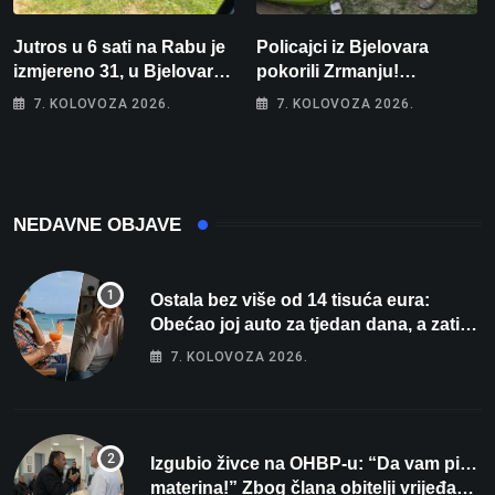
Jutros u 6 sati na Rabu je
Policajci iz Bjelovara
izmjereno 31, u Bjelovaru
pokorili Zrmanju!
malo više od 25. Stiže nam
Magdalena i Tomislav
7. KOLOVOZA 2026.
7. KOLOVOZA 2026.
promjena vremena
osvojili zlato na
zahtjevnom Kajak kupu
POSKOK 3
NEDAVNE OBJAVE
Ostala bez više od 14 tisuća eura:
Obećao joj auto za tjedan dana, a zatim
izmišljao opravdanja
7. KOLOVOZA 2026.
Izgubio živce na OHBP-u: “Da vam pi…
materina!” Zbog člana obitelji vrijeđao i