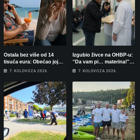
Ostala bez više od 14
Izgubio živce na OHBP-u:
tisuća eura: Obećao joj
“Da vam pi… materina!”
auto za tjedan dana, a
Zbog člana obitelji vrijeđao
7. KOLOVOZA 2026.
7. KOLOVOZA 2026.
zatim izmišljao opravdanja
i vikao na djelatnike