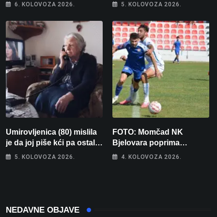
memorijala
kamo odlazi 82 hrvatska
6. KOLOVOZA 2026.
5. KOLOVOZA 2026.
vojnika i 6 vojnikinja
Umirovljenica (80) mislila
FOTO: Momčad NK
je da joj piše kći pa ostala
Bjelovara poprima
bez 1000 eura
jesenski izgled
5. KOLOVOZA 2026.
4. KOLOVOZA 2026.
NEDAVNE OBJAVE