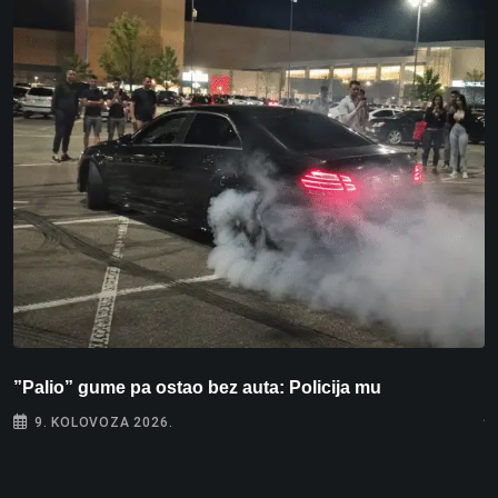
”Palio” gume pa ostao bez auta: Policija mu
P
j
9. KOLOVOZA 2026.