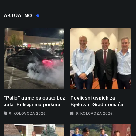
AKTUALNO
”Palio” gume pa ostao bez
Povijesni uspjeh za
auta: Policija mu prekinula
Bjelovar: Grad domaćin
”show” na parkingu u
Europskog juniorskog
9. KOLOVOZA 2026.
9. KOLOVOZA 2026.
Bjelovaru
prvenstva u plivanju 2027!