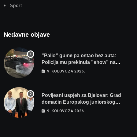
Sport
Nedavne objave
”Palio” gume pa ostao bez auta:
Policija mu prekinula ”show” na
parkingu u Bjelovaru
9. KOLOVOZA 2026.
Povijesni uspjeh za Bjelovar: Grad
domaćin Europskog juniorskog
prvenstva u plivanju 2027!
9. KOLOVOZA 2026.