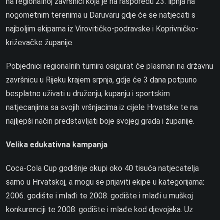
na regionalnoj završnici koja je na rasporedu 23. lipnja na
nogometnim terenima u Daruvaru gdje će se natjecati s
najboljim ekipama iz Virovitičko-podravske i Koprivničko-
križevačke županije.
Pobjednici regionalnih turnira osigurat će plasman na državnu
završnicu u Rijeku krajem srpnja, gdje će 3 dana potpuno
besplatno uživati u druženju, kupanju i sportskim
natjecanjima sa svojih vršnjacima iz cijele Hrvatske te na
najljepši način predstavljati boje svojeg grada i županije.
Velika edukativna kampanja
Coca-Cola Cup godišnje okupi oko 40 tisuća natjecatelja
samo u Hrvatskoj, a mogu se prijaviti ekipe u kategorijama:
2006. godište i mlađi te 2008. godište i mlađi u muškoj
konkurenciji te 2008. godište i mlađe kod djevojaka. Uz