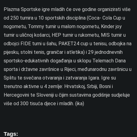
Plazma Sportske igre mladih će ove godine organizirati više
od 250 turnira u 10 sportskih disciplina (Coca- Cola Cup u
nogometu, Tommy turnir u malom nogometu, Kinder joy
turnir u uličnoj košarci, HEP turnir u rukometu, MIS turnir u
odbojci FIDE turni u šahu, PAKET24 cup u tenisu, odbojka na
pijesku, stolni tenis, graničar i atletika) i 29 jednodnevnih
sportsko-edukativnih događanja u sklopu Telemach Dana
sporta i državne završnice u Rijeci, međunarodnu završnicu u
Splitu te svečana otvaranja i zatvaranja Igara. Igre su
trenutno aktivne u 4 zemlje: Hrvatskoj, Srbiji, Bosni i
Hercegovini te Sloveniji u čijim sustavima godišnje sudjeluje
više od 300 tisuća djece i mladih. (ika)
Tags: