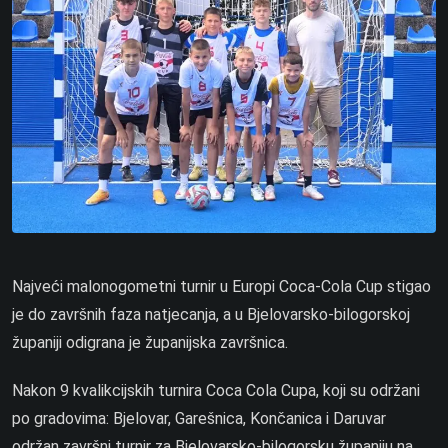
Najveći malonogometni turnir u Europi Coca-Cola Cup stigao
je do završnih faza natjecanja, a u Bjelovarsko-bilogorskoj
županiji odigrana je županijska završnica.
Nakon 9 kvalikcijskih turnira Coca Cola Cupa, koji su održani
po gradovima: Bjelovar, Garešnica, Končanica i Daruvar
održan završni turnir za Bjelovarsko-bilogorsku županiju na