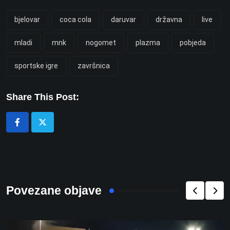
bjelovar
coca cola
daruvar
državna
live
mladi
mnk
nogomet
plazma
pobjeda
sportske igre
završnica
Share This Post:
Povezane objave