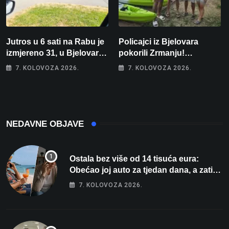
Jutros u 6 sati na Rabu je
Policajci iz Bjelovara
izmjereno 31, u Bjelovaru
pokorili Zrmanju!
malo više od 25. Stiže nam
Magdalena i Tomislav
7. KOLOVOZA 2026.
7. KOLOVOZA 2026.
promjena vremena
osvojili zlato na
zahtjevnom Kajak kupu
POSKOK 3
NEDAVNE OBJAVE
Ostala bez više od 14 tisuća eura:
Obećao joj auto za tjedan dana, a zatim
izmišljao opravdanja
7. KOLOVOZA 2026.