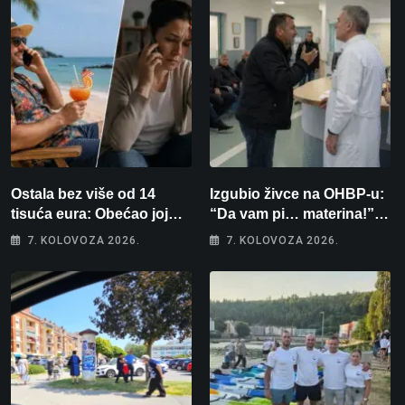
Ostala bez više od 14
Izgubio živce na OHBP-u:
tisuća eura: Obećao joj
“Da vam pi… materina!”
auto za tjedan dana, a
Zbog člana obitelji vrijeđao
7. KOLOVOZA 2026.
7. KOLOVOZA 2026.
zatim izmišljao opravdanja
i vikao na djelatnike