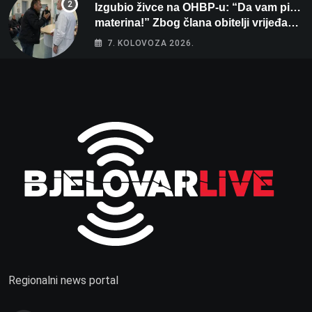
Izgubio živce na OHBP-u: “Da vam pi…
materina!” Zbog člana obitelji vrijeđao i
vikao na djelatnike
7. KOLOVOZA 2026.
Regionalni news portal