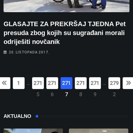
GLASAJTE ZA PREKRŠAJ TJEDNA Pet
presuda zbog kojih su sugrađani morali
odriješiti novčanik
20. LISTOPADA 2017.
1
271
271
271
271
271
279
...
...
5
6
7
8
9
2
AKTUALNO