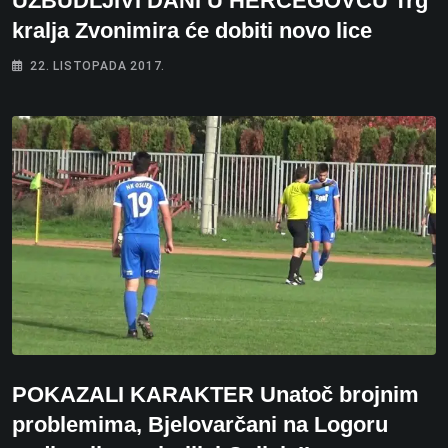
UZBUDLJIVI DANI U HERCEGOVCU Trg
kralja Zvonimira će dobiti novo lice
22. LISTOPADA 2017.
POKAZALI KARAKTER Unatoč brojnim
problemima, Bjelovarčani na Logoru