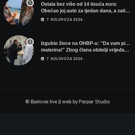
Ostala bez više od 14 tisuća eura:
Obećao joj auto za tjedan dana, a zatim
izmišljao opravdanja
7. KOLOVOZA 2026.
Izgubio živce na OHBP-u: “Da vam pi…
materina!” Zbog člana obitelji vrijeđao i
vikao na djelatnike
7. KOLOVOZA 2026.
© Bjelovar.live || web by
Parpar Studio