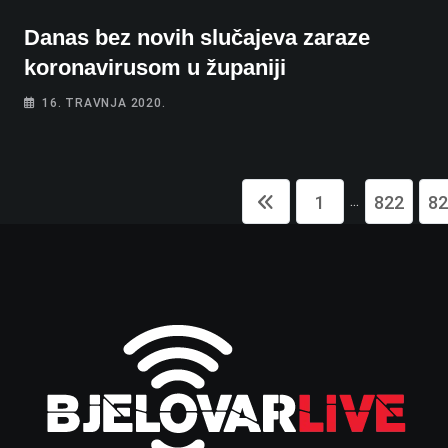
Danas bez novih slučajeva zaraze
koronavirusom u županiji
16. TRAVNJA 2020.
...
1
822
82