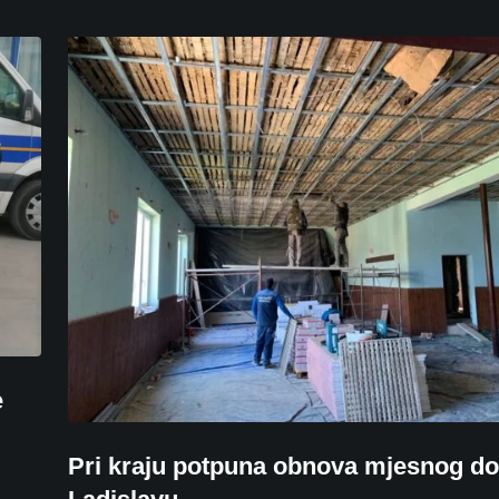
e
Pri kraju potpuna obnova mjesnog d