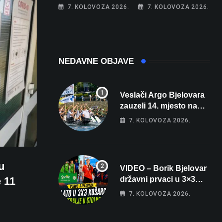
apartman za
najglasniji audio
7. KOLOVOZA 2026.
7. KOLOVOZA 2026.
odmor: Pogled na
sustav i srušio
more, tri spavaće
osobni rekord od
sobe i terasa koja
čak 145,9 dB!
osvaja
NEDAVNE OBJAVE
Veslači Argo Bjelovara
zauzeli 14. mjesto na
brzincu
7. KOLOVOZA 2026.
u
VIDEO – Borik Bjelovar
e 11
državni prvaci u 3×3
košarci, Klara Končar je
7. KOLOVOZA 2026.
prvakinja Hrvatske u
stolnom tenisu!