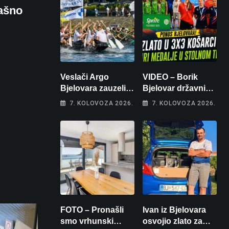
rašno
Veslači Argo
VIDEO – Borik
Bjelovara zauzeli
Bjelovar državni
14. mjesto na
prvaci u 3×3
7. KOLOVOZA 2026.
7. KOLOVOZA 2026.
brzincu
košarci, Klara
Končar je
prvakinja Hrvatske
u stolnom tenisu!
FOTO – Pronašli
Ivan iz Bjelovara
smo vrhunski
osvojio zlato za