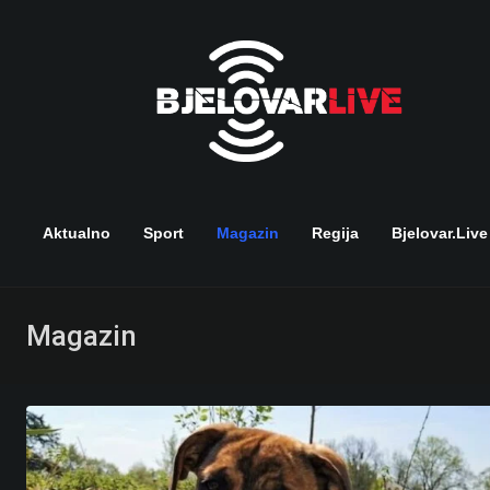
Skip
to
content
Aktualno
Sport
Magazin
Regija
Bjelovar.live
Magazin