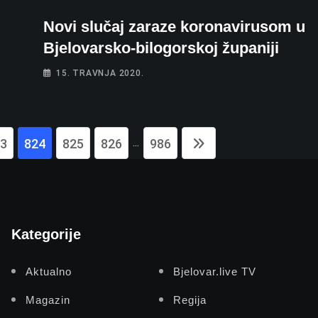
Novi slučaj zaraze koronavirusom u
Bjelovarsko-bilogorskoj županiji
15. TRAVNJA 2020.
...
3
824
825
826
986
Kategorije
Aktualno
Bjelovar.live TV
Magazin
Regija