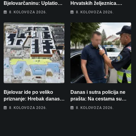
Bjelovarčaninu: Uplatio
Hrvatskih željeznica.
samo 4 eura, a osvojio
Šestero osoba teško
8. KOLOVOZA 2026.
8. KOLOVOZA 2026.
više od 80 tisuća eura
ozlijeđeno, mlađa žena na
intenzivnoj
Bjelovar ide po veliko
Danas i sutra policija ne
priznanje: Hrebak danas u
prašta: Na cestama su
Parizu predstavlja
posebno na meti ovi
8. KOLOVOZA 2026.
8. KOLOVOZA 2026.
Wellovar za domaćina
prekršaji
Europskog prvenstva