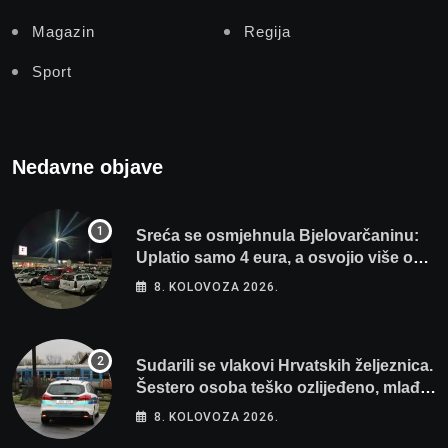
Magazin
Regija
Sport
Nedavne objave
Sreća se osmjehnula Bjelovarčaninu:
Uplatio samo 4 eura, a osvojio više od
80 tisuća eura
8. KOLOVOZA 2026.
Sudarili se vlakovi Hrvatskih željeznica.
Šestero osoba teško ozlijeđeno, mlađa
žena na intenzivnoj
8. KOLOVOZA 2026.