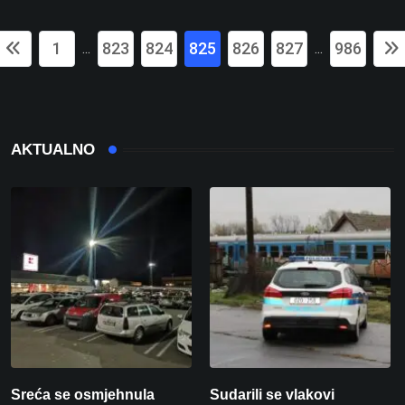
1
823
824
825
826
827
986
...
...
AKTUALNO
Sreća se osmjehnula
Sudarili se vlakovi