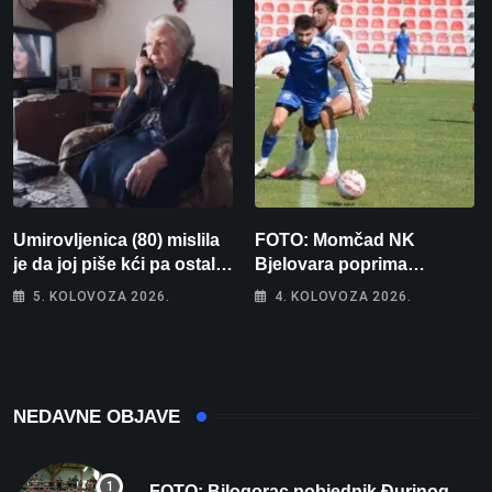
Umirovljenica (80) mislila
FOTO: Momčad NK
je da joj piše kći pa ostala
Bjelovara poprima
bez 1000 eura
jesenski izgled
5. KOLOVOZA 2026.
4. KOLOVOZA 2026.
NEDAVNE OBJAVE
FOTO: Bilogorac pobjednik Đurinog