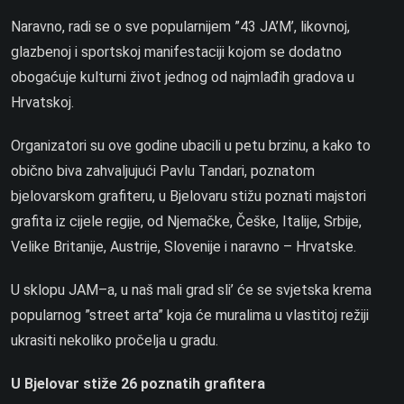
Naravno, radi se o sve popularnijem ”43 JA’M’, likovnoj,
glazbenoj i sportskoj manifestaciji kojom se dodatno
obogaćuje kulturni život jednog od najmlađih gradova u
Hrvatskoj.
Organizatori su ove godine ubacili u petu brzinu, a kako to
obično biva zahvaljujući Pavlu Tandari, poznatom
bjelovarskom grafiteru, u Bjelovaru stižu poznati majstori
grafita iz cijele regije, od Njemačke, Češke, Italije, Srbije,
Velike Britanije, Austrije, Slovenije i naravno – Hrvatske.
U sklopu JAM–a, u naš mali grad sli’ će se svjetska krema
popularnog ”street arta” koja će muralima u vlastitoj režiji
ukrasiti nekoliko pročelja u gradu.
U Bjelovar stiže 26 poznatih grafitera