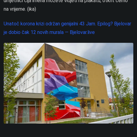
umjetnici čija imena možete vidjeti na plakatu, otkrit ćemo
na vrijeme. (ika)
Unatoč korona krizi održan genijalni 43 Jam. Epilog? Bjelovar
je dobio čak 12 novih murala — Bjelovar.live