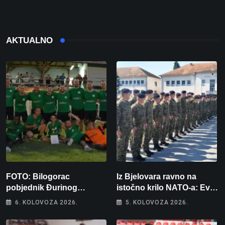
AKTUALNO
FOTO: Bilogorac
Iz Bjelovara ravno na
pobjednik Đurinog
istočno krilo NATO-a: Evo
memorijala
kamo odlazi 82 hrvatska
6. KOLOVOZA 2026.
5. KOLOVOZA 2026.
vojnika i 6 vojnikinja