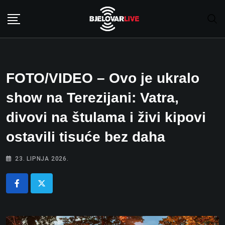
Skip
to
content
FOTO/VIDEO – Ovo je ukralo
show na Terezijani: Vatra,
divovi na štulama i živi kipovi
ostavili tisuće bez daha
23. LIPNJA 2026.