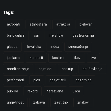
Tags:
akrobati
atmosfera
atrakcija
bjelovar
bjelovarlive
car
fire show
gastronomija
glazba
hrvatska
index
iznenađenje
jubilarno
koncerti
kostimi
likovi
live
manifestacija
najmlađi
nastup
oduševljenje
performeri
ples
posjetitelji
pozornica
publika
rekord
terezijana
ulica
umjetnost
zabava
zaštitno
znakovi