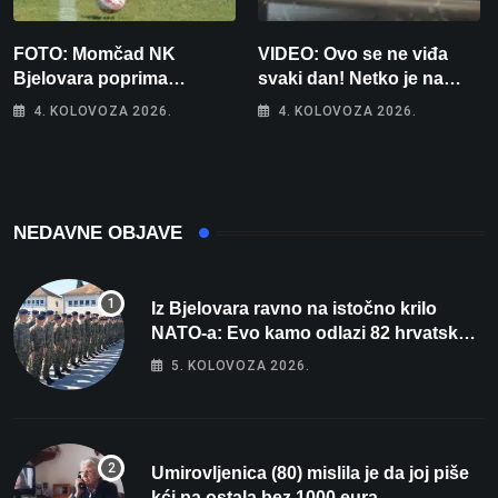
FOTO: Momčad NK
VIDEO: Ovo se ne viđa
Bjelovara poprima
svaki dan! Netko je na
jesenski izgled
auto stavio – ručno
4. KOLOVOZA 2026.
4. KOLOVOZA 2026.
nacrtanu registarsku
oznaku
NEDAVNE OBJAVE
Iz Bjelovara ravno na istočno krilo
NATO-a: Evo kamo odlazi 82 hrvatska
vojnika i 6 vojnikinja
5. KOLOVOZA 2026.
Umirovljenica (80) mislila je da joj piše
kći pa ostala bez 1000 eura