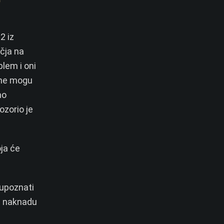
2 iz
učja na
lem i oni
i ne mogu
mo
ozorio je
ja će
 upoznati
a naknadu