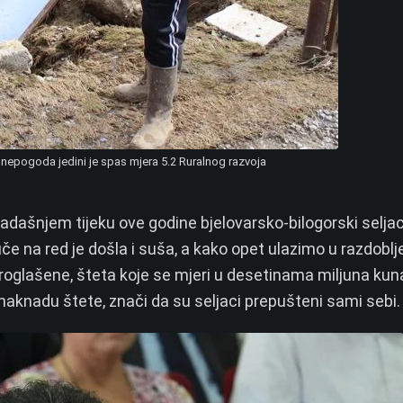
nepogoda jedini je spas mjera 5.2 Ruralnog razvoja
ašnjem tijeku ove godine bjelovarsko-bilogorski seljac
če na red je došla i suša, a kako opet ulazimo u razdoblj
oglašene, šteta koje se mjeri u desetinama miljuna kun
 naknadu štete, znači da su seljaci prepušteni sami sebi.