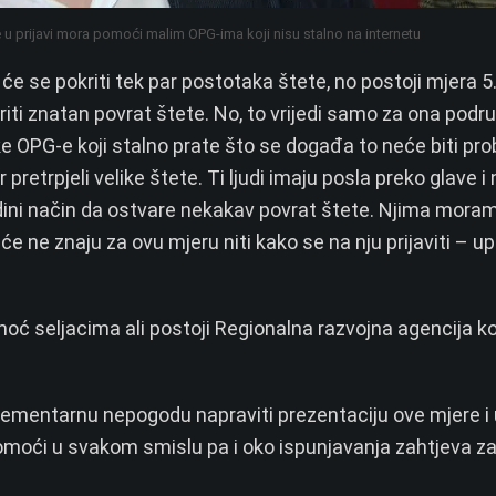
 u prijavi mora pomoći malim OPG-ima koji nisu stalno na internetu
 se pokriti tek par postotaka štete, no postoji mjera 5.
ariti znatan povrat štete. No, to vrijedi samo za ona podr
 OPG-e koji stalno prate što se događa to neće biti prob
r pretrpjeli velike štete. Ti ljudi imaju posla preko glave 
e jedini način da ostvare nekakav povrat štete. Njima mora
e ne znaju za ovu mjeru niti kako se na nju prijaviti – up
 seljacima ali postoji Regionalna razvojna agencija ko
lementarnu nepogodu napraviti prezentaciju ove mjere i
pomoći u svakom smislu pa i oko ispunjavanja zahtjeva z