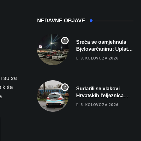
domaćina
Europskog
prvenstva
NEDAVNE OBJAVE
Sreća se osmjehnula
Bjelovarčaninu: Uplatio
samo 4 eura, a osvojio
8. KOLOVOZA 2026.
više od 80 tisuća eura
i su se
e kiša
Sudarili se vlakovi
a
Hrvatskih željeznica.
Šestero osoba teško
8. KOLOVOZA 2026.
ozlijeđeno, mlađa žena
na intenzivnoj