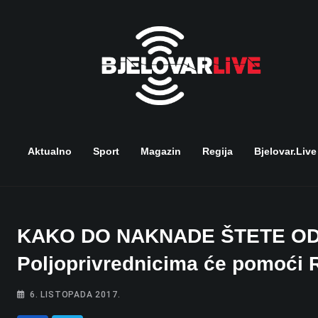
Skip
to
content
Aktualno
Sport
Magazin
Regija
Bjelovar.live
KAKO DO NAKNADE ŠTETE OD 
Poljoprivrednicima će pomoći
6. LISTOPADA 2017.