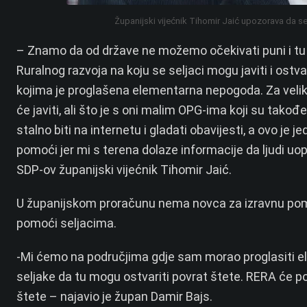
Županijski vijećnik Tihomir Jaić upozorava da se
– Znamo da od države ne možemo očekivati puni i tu će
Ruralnog razvoja na koju se seljaci mogu javiti i ostv
kojima je proglašena elementarna nepogoda. Za velike
će javiti, ali što je s oni malim OPG-ima koji su takođe
stalno biti na internetu i gladati obavijesti, a ovo j
pomoći jer mi s terena dolaze informacije da ljudi uopć
SDP-ov županijski vijećnik Tihomir Jaić.
U županijskom proračunu nema novca za izravnu pomoć
pomoći seljacima.
-Mi ćemo na područjima gdje sam morao proglasiti e
seljake da tu mogu ostvariti povrat štete. RERA će 
štete – najavio je župan Damir Bajs.