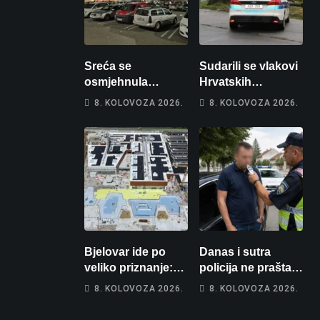
Sreća se
Sudarili se vlakovi
osmjehnula
Hrvatskih
Bjelovarčaninu:
željeznica. Šestero
8. KOLOVOZA 2026.
8. KOLOVOZA 2026.
Uplatio samo 4
osoba teško
eura, a osvojio
ozlijeđeno, mlađa
više od 80 tisuća
žena na
eura
intenzivnoj
Bjelovar ide po
Danas i sutra
veliko priznanje:
policija ne prašta:
Hrebak danas u
Na cestama su
8. KOLOVOZA 2026.
8. KOLOVOZA 2026.
Parizu predstavlja
posebno na meti
Wellovar za
ovi prekršaji