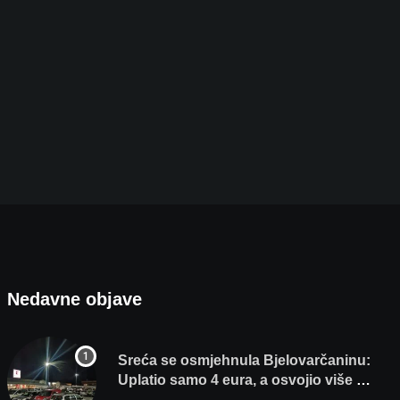
Sudarili se vlakovi Hrvatskih željeznica. Šestero
8. KOLOVOZA 2026.
Nedavne objave
Sreća se osmjehnula Bjelovarčaninu:
Uplatio samo 4 eura, a osvojio više od
80 tisuća eura