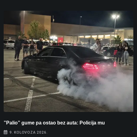
”Palio” gume pa ostao bez auta: Policija mu
P
j
9. KOLOVOZA 2026.