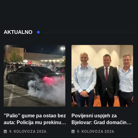
AKTUALNO
”Palio” gume pa ostao bez
Povijesni uspjeh za
auta: Policija mu prekinula
Bjelovar: Grad domaćin
”show” na parkingu u
Europskog juniorskog
9. KOLOVOZA 2026.
9. KOLOVOZA 2026.
Bjelovaru
prvenstva u plivanju 2027!