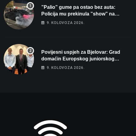
”Palio” gume pa ostao bez auta:
Policija mu prekinula ”show” na
parkingu u Bjelovaru
9. KOLOVOZA 2026.
Povijesni uspjeh za Bjelovar: Grad
domaćin Europskog juniorskog
prvenstva u plivanju 2027!
9. KOLOVOZA 2026.