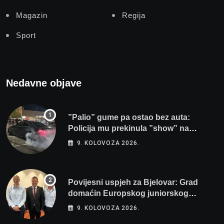
Magazin
Regija
Sport
Nedavne objave
”Palio” gume pa ostao bez auta:
Policija mu prekinula ”show” na
parkingu u Bjelovaru
9. KOLOVOZA 2026.
Povijesni uspjeh za Bjelovar: Grad
domaćin Europskog juniorskog
prvenstva u plivanju 2027!
9. KOLOVOZA 2026.