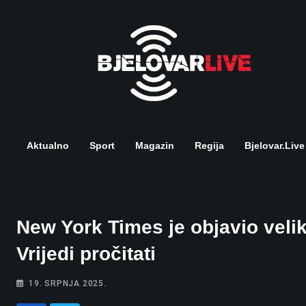
Skip
to
content
Aktualno
Sport
Magazin
Regija
Bjelovar.live
New York Times je objavio veliki
Vrijedi pročitati
19. SRPNJA 2025.