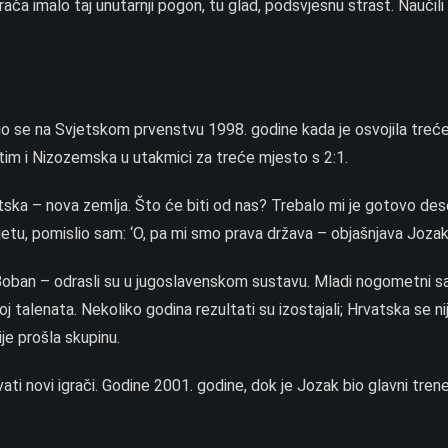
grača imalo taj unutarnji pogon, tu glad, podsvjesnu strast. Naučil
io se na Svjetskom prvenstvu 1998. godine kada je osvojila treć
atim i Nizozemska u utakmici za treće mjesto s 2:1.
atska – nova zemlja. Što će biti od nas? Trebalo mi je gotovo de
jetu, pomislio sam: ‘O, pa mi smo prava država – objašnjava Jozak
r Boban – odrasli su u jugoslavenskom sustavu. Mladi nogometni s
j talenata. Nekoliko godina rezultati su izostajali; Hrvatska se ni
ije prošla skupinu.
ti novi igrači. Godine 2001. godine, dok je Jozak bio glavni tren