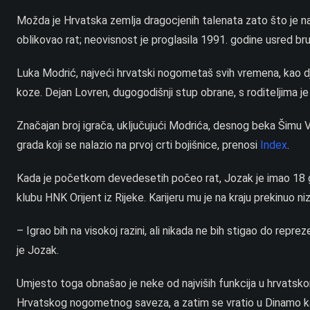
Možda je Hrvatska zemlja dragocjenih talenata zato što je na p
oblikovao rat; neovisnost je proglasila 1991. godine usred br
Luka Modrić, najveći hrvatski nogometaš svih vremena, kao dje
koze. Dejan Lovren, dugogodišnji stup obrane, s roditeljima je
Značajan broj igrača, uključujući Modrića, desnog beka Šimu V
grada koji se nalazio na prvoj crti bojišnice, prenosi
Index
.
Kada je početkom devedesetih počeo rat, Jozak je imao 18 g
klubu HNK Orijent iz Rijeke. Karijeru mu je na kraju prekinuo niz
– Igrao bih na visokoj razini, ali nikada ne bih stigao do reprezen
je Jozak.
Umjesto toga obnašao je neke od najviših funkcija u hrvatsk
Hrvatskog nogometnog saveza, a zatim se vratio u Dinamo kao s