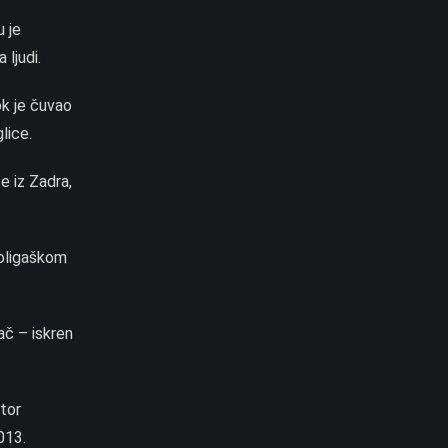
u je
ljudi.
ok je čuvao
lice.
e iz Zadra,
voligaškom
rač – iskren
tor
013.