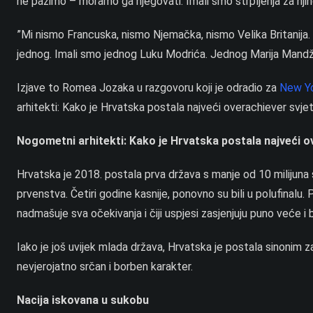
ne pazimo – moramo ga njegovati. Imali smo strpljenja za nji
”Mi nismo Francuska, nismo Njemačka, nismo Velika Britanija
jednog. Imali smo jednog Luku Modrića. Jednog Marija Mandžuki
Izjave to Romea Jozaka u razgovoru koji je odradio za
New Y
arhitekti: Kako je Hrvatska postala najveći overachiever svj
Nogometni arhitekti: Kako je Hrvatska postala najveći
Hrvatska je 2018. postala prva država s manje od 10 milijuna s
prvenstva. Četiri godine kasnije, ponovno su bili u polufinalu.
nadmašuje sva očekivanja i čiji uspjesi zasjenjuju puno veće i
Iako je još uvijek mlada država, Hrvatska je postala sinonim za
nevjerojatno srčan i borben karakter.
Nacija iskovana u sukobu