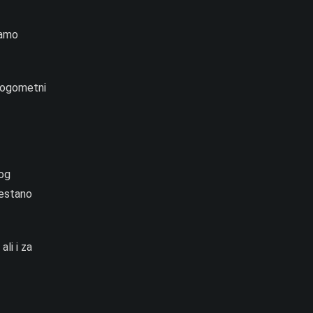
samo
“Nogometni
kog
restano
li i za