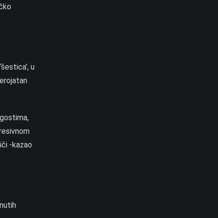
ečko
šestica’, u
jerojatan
 gostima,
agresivnom
iči -kazao
nutih