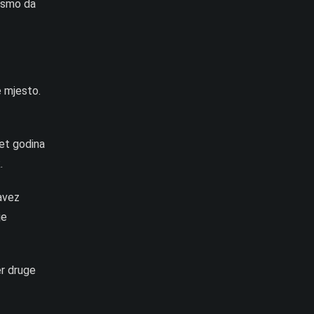
i smo da
e mjesto.
set godina
.
avez
je
er druge