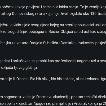
očetku svoje povijesti i sama bila krhka nacija. To je zemlja koj
utalnog Domovinskog rata u kojem je život izgubilo oko 130 tisuća 
čak je vidio tijelo svog djeda kojeg su srpski pobunjenici ubili d
 kao trogodišnjak pobjegao iz Bosne. Obojica su odrasli kao izbjeg
rsaljka te vratare Danijela Subašića i Dominika Livakovića, potječ
odina i pokušavao se probiti kao profesionalni nogometaš u pr
 ozljeda lijevog gležnja.
tacije ili Dinama. Bio bih blizu, bio bih solidan, ali ne i vrhunski ig
om nogometu: vodio je Dinamovu akademiju, postao tehnički direk
portski direktor. Njegov rad primijetio je i Arsenal, koji ga je 2