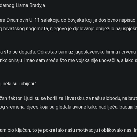
darnog Liama Bradyja.
nera Dinamovih U-11 selekcija do čovjeka koji je doslovno napisao 
g hrvatskog nogometa, njegovo je djelovanje obilježilo najuspješn
ega što se događa. Odrastao sam uz jugoslavensku himnu i crvenu 
 funkcioniraju. Imao sam sreće što me vojska nije unovačila, a lako
 neki su i ubijeni.”
žan faktor. Ljudi su se borili za Hrvatsku, za našu slobodu, na brut
og vremena, djece koja su gledala avione kako nadlijeću, bacaju
am bio ključan, to je pokretalo našu motivaciju i oblikovalo nas. 