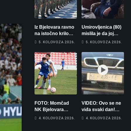
Iz Bjelovara ravno
Umirovljenica (80)
na istočno krilo
mislila je da joj
NATO-a: Evo kamo
piše kći pa ostala
5. KOLOVOZA 2026.
5. KOLOVOZA 2026.
odlazi 82 hrvatska
bez 1000 eura
vojnika i 6
vojnikinja
FOTO: Momčad
VIDEO: Ovo se ne
NK Bjelovara
viđa svaki dan!
poprima jesenski
Netko je na auto
4. KOLOVOZA 2026.
4. KOLOVOZA 2026.
izgled
stavio – ručno
nacrtanu