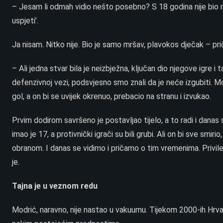
– Jesam li odmah vidio nešto posebno? S 18 godina nije bio me
uspjeti’.
Ja nisam. Nitko nije. Bio je samo mršav, plavokos dječak – pr
– Ali jedna stvar bila je neizbježna, ključan dio njegove igre i 
defenzivnoj vezi, podsvjesno smo znali da je neće izgubiti. Mog
gol, a on bi se uvijek okrenuo, prebacio na stranu i izvukao.
Prvim dodirom savršeno je postavljao tijelo, a to radi i dana
imao je 17, a protivnički igrači su bili grubi. Ali on bi sve s
obranom. I danas se vidimo i pričamo o tim vremenima. Privile
je.
Tajna je u veznom redu
Modrić, naravno, nije nastao u vakuumu. Tijekom 2000-ih Hr