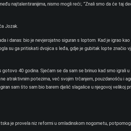
đu najtalentiranijima, nismo mogli reći:; ”Znali smo da će taj d
iča Jozak.
tada i danas: bio je nevjerojatno siguran s loptom. Kad je igrao kao ‘
la su ga pritiskati dvojica s leđa, gdje je gubitak lopte značio v
s s gotovo 40 godina. Sjećam se da sam se brinuo kad smo igrali u
mirio, ne atraktivnim potezima, već svojim trčanjem, pouzdanošću i 
giran sam što sam bio barem djelić slagalice u njegovoj velikoj pr
vatska je provela niz reformi u omladinskom nogometu, potpomog