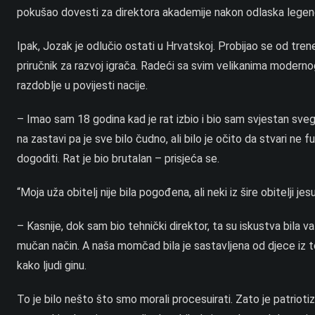
pokušao dovesti za direktora akademije nakon odlaska legen
Ipak, Jozak je odlučio ostati u Hrvatskoj. Probijao se od tre
priručnik za razvoj igrača. Radeći sa svim velikanima moderno
razdoblje u povijesti nacije.
– Imao sam 18 godina kad je rat izbio i bio sam svjestan sv
na zastavi pa je sve bilo čudno, ali bilo je očito da stvari ne
dogoditi. Rat je bio brutalan – prisjeća se.
“Moja uža obitelj nije bila pogođena, ali neki iz šire obitelji jesu,
– Kasnije, dok sam bio tehnički direktor, ta su iskustva bila va
mučan način. A naša momčad bila je sastavljena od djece iz t
kako ljudi ginu.
To je bilo nešto što smo morali procesuirati. Zato je patriotiz