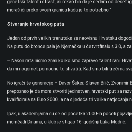
genetski talent i strast, ali rekao bih da je sedam od deset i
moraš ići preko svojih granica kada je to potrebno.”
Stvaranje hrvatskog puta
Jedan od prvih velikih trenutaka za neovisnu Hrvatsku dogod
Na putu do bronce pala je Njemačka u četvrtfinalu s 3:0, a z
– Nakon rata nismo znali koliko smo zapravo talentirani. Hrv
da mi nogomet pomogne to shvatiti. Kad smo bili treći na svi
No igrači te generacije – Davor Šuker, Slaven Bilić, Zvonimi
prepoznao je da mora stvoriti jedinstven, hrvatski put za razvo
kvalificirala na Euro 2000., a na sljedeća tri velika natjecanja n
Ipak, u akademijama su se od početka 2000-ih počeli pojavljiva
momčadi Dinama, u klub je stigao 16-godišnji Luka Modrić.