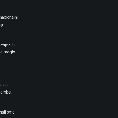
nacionalni
ije
zvijezdu
 se moglo
alan i
 bombe,
Imali smo