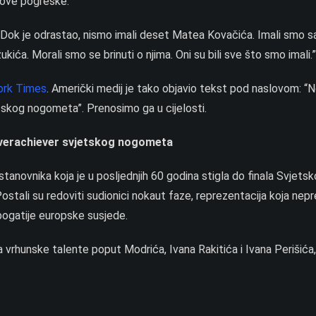
hove pogreške.”
. Dok je odrastao, nismo imali deset Matea Kovačića. Imali smo 
ća. Morali smo se brinuti o njima. Oni su bili sve što smo imali.”
ork Times
. Američki medij je tako objavio tekst pod naslovom: 
etskog nogometa”. Prenosimo ga u cijelosti.
 overachiever svjetskog nogometa
tanovnika koja je u posljednjih 60 godina stigla do finala Svjets
 Postali su redoviti sudionici nokaut faze, reprezentacija koja nep
 bogatije europske susjede.
 vrhunske talente poput Modrića, Ivana Rakitića i Ivana Perišića, a