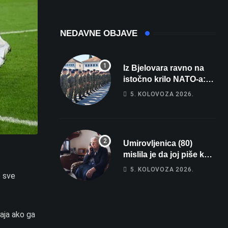
registarsku
oznaku
NEDAVNE OBJAVE
Iz Bjelovara ravno na
istočno krilo NATO-a:
Evo kamo odlazi 82
5. KOLOVOZA 2026.
hrvatska vojnika i 6
vojnikinja
Umirovljenica (80)
mislila je da joj piše kći
pa ostala bez 1000 eura
5. KOLOVOZA 2026.
o sve
raja ako ga