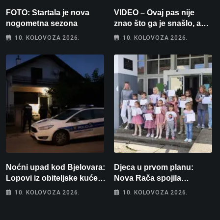
FOTO: Startala je nova
VIDEO – Ovaj pas nije
nogometna sezona
znao što ga je snašlo, a
njegova reakcija je
10. KOLOVOZA 2026.
10. KOLOVOZA 2026.
urnebesna
Noćni upad kod Bjelovara:
Djeca u prvom planu:
Lopovi iz obiteljske kuće
Nova Rača spojila
odnijeli novac i zlato
nogomet, programiranje,
10. KOLOVOZA 2026.
10. KOLOVOZA 2026.
engleski i folklor u jedan
projekt