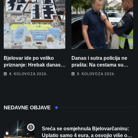
Bjelovar ide po veliko
Danas i sutra policija ne
priznanje: Hrebak danas u
prašta: Na cestama su
Parizu predstavlja
posebno na meti ovi
8. KOLOVOZA 2026.
8. KOLOVOZA 2026.
Wellovar za domaćina
prekršaji
Europskog prvenstva
NEDAVNE OBJAVE
Sreća se osmjehnula Bjelovarčaninu:
Uplatio samo 4 eura, a osvojio više od