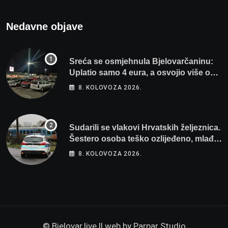
Nedavne objave
Sreća se osmjehnula Bjelovarčaninu:
Uplatio samo 4 eura, a osvojio više od
80 tisuća eura
8. KOLOVOZA 2026.
Sudarili se vlakovi Hrvatskih željeznica.
Šestero osoba teško ozlijeđeno, mlađa
žena na intenzivnoj
8. KOLOVOZA 2026.
© Bjelovar.live || web by
Parpar Studio