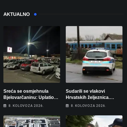
AKTUALNO
Sreća se osmjehnula
Sudarili se vlakovi
Bjelovarčaninu: Uplatio
Hrvatskih željeznica.
samo 4 eura, a osvojio
Šestero osoba teško
8. KOLOVOZA 2026.
8. KOLOVOZA 2026.
više od 80 tisuća eura
ozlijeđeno, mlađa žena na
intenzivnoj