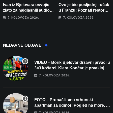
Ivan iz Bjelovara osvojio
Ovo je bio posljednji ručak
zlato za najglasniji audio
u Franzu: Poznati restoran
sustav i srušio osobni
otišao u povijest, a
7. KOLOVOZA 2026.
7. KOLOVOZA 2026.
rekord od čak 145,9 dB!
Michelinov chef sprema
veliko iznenađenje za
Bjelovar
NEDAVNE OBJAVE
VIDEO – Borik Bjelovar državni prvaci u
3×3 košarci, Klara Končar je prvakinja
Hrvatske u stolnom tenisu!
7. KOLOVOZA 2026.
FOTO – Pronašli smo vrhunski
apartman za odmor: Pogled na more, tri
spavaće sobe i terasa koja osvaja
7. KOLOVOZA 2026.