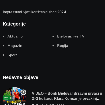
Impressum
Uvjeti korištenja
Izbori 2024.
Kategorije
Aktualno
Bjelovar.live TV
Magazin
Regija
Sport
Nedavne objave
VIDEO – Borik Bjelovar državni prvaci u
3×3 košarci, Klara Končar je prvakinja
Hrvatske u stolnom tenisu!