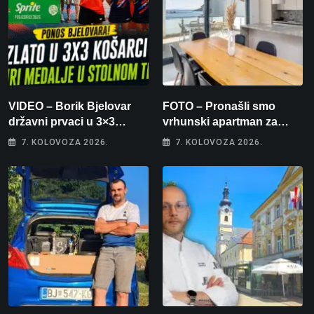
VIDEO – Borik Bjelovar
FOTO – Pronašli smo
državni prvaci u 3×3
vrhunski apartman za
košarci, Klara Končar je
odmor: Pogled na more, tri
7. KOLOVOZA 2026.
7. KOLOVOZA 2026.
prvakinja Hrvatske u
spavaće sobe i terasa koja
stolnom tenisu!
osvaja