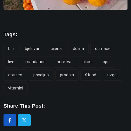
Tags:
bio
bjelovar
cijena
dolina
domaće
live
mandarine
neretva
okus
opg
opuzen
povoljno
prodaja
štand
uzgoj
vitamini
Share This Post: