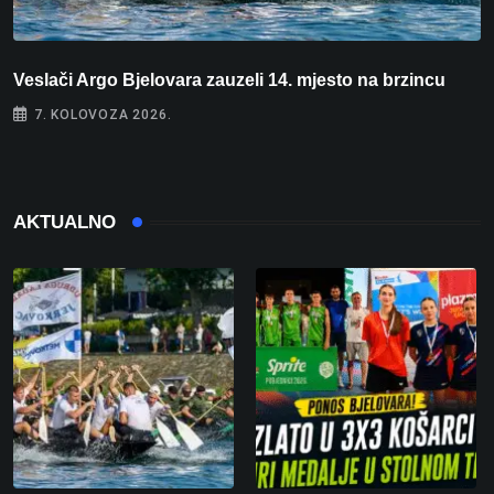
Veslači Argo Bjelovara zauzeli 14. mjesto na brzincu
V
7. KOLOVOZA 2026.
AKTUALNO