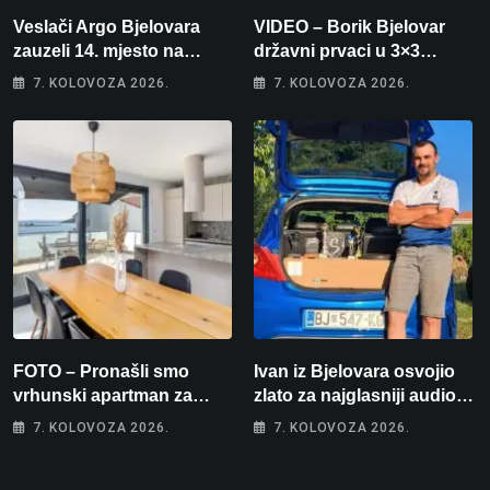
Veslači Argo Bjelovara
VIDEO – Borik Bjelovar
zauzeli 14. mjesto na
državni prvaci u 3×3
brzincu
košarci, Klara Končar je
7. KOLOVOZA 2026.
7. KOLOVOZA 2026.
prvakinja Hrvatske u
stolnom tenisu!
FOTO – Pronašli smo
Ivan iz Bjelovara osvojio
vrhunski apartman za
zlato za najglasniji audio
odmor: Pogled na more, tri
sustav i srušio osobni
7. KOLOVOZA 2026.
7. KOLOVOZA 2026.
spavaće sobe i terasa koja
rekord od čak 145,9 dB!
osvaja