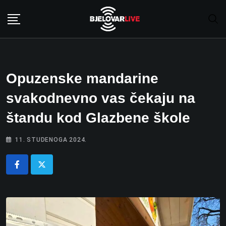
Skip
to
content
Opuzenske mandarine
svakodnevno vas čekaju na
štandu kod Glazbene škole
11. STUDENOGA 2024.