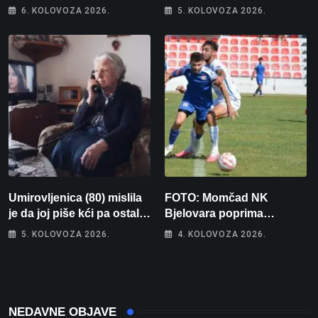
memorijala
kamo odlazi 82 hrvatska
6. KOLOVOZA 2026.
5. KOLOVOZA 2026.
vojnika i 6 vojnikinja
Umirovljenica (80) mislila
FOTO: Momčad NK
je da joj piše kći pa ostala
Bjelovara poprima
bez 1000 eura
jesenski izgled
5. KOLOVOZA 2026.
4. KOLOVOZA 2026.
NEDAVNE OBJAVE