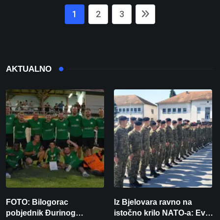
1
2
3
AKTUALNO
FOTO: Bilogorac
Iz Bjelovara ravno na
pobjednik Đurinog
istočno krilo NATO-a: Evo