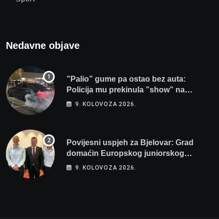
Nedavne objave
”Palio” gume pa ostao bez auta:
Policija mu prekinula ”show” na
parkingu u Bjelovaru
9. KOLOVOZA 2026.
Povijesni uspjeh za Bjelovar: Grad
domaćin Europskog juniorskog
prvenstva u plivanju 2027!
9. KOLOVOZA 2026.