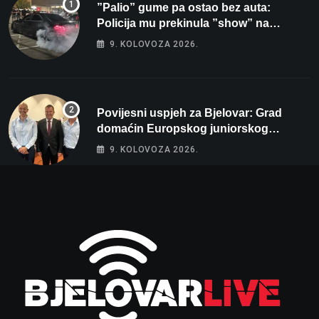
”Palio” gume pa ostao bez auta:
Policija mu prekinula ”show” na
parkingu u Bjelovaru
9. KOLOVOZA 2026.
Povijesni uspjeh za Bjelovar: Grad
domaćin Europskog juniorskog
prvenstva u plivanju 2027!
9. KOLOVOZA 2026.