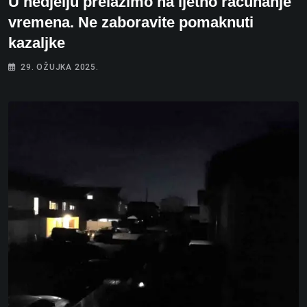
U nedjelju prelazimo na ljetno računanje
vremena. Ne zaboravite pomaknuti
kazaljke
29. OŽUJKA 2025.