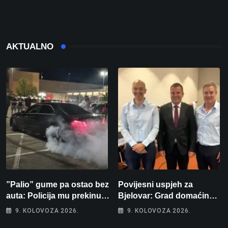
AKTUALNO
”Palio” gume pa ostao bez
Povijesni uspjeh za
auta: Policija mu prekinula
Bjelovar: Grad domaćin
”show” na parkingu u
Europskog juniorskog
9. KOLOVOZA 2026.
9. KOLOVOZA 2026.
Bjelovaru
prvenstva u plivanju 2027!