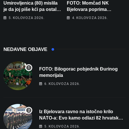
Umirovljenica (80) mislila
FOTO: Momčad NK
je da joj piše kći pa ostala
Bjelovara poprima
bez 1000 eura
jesenski izgled
5. KOLOVOZA 2026.
4. KOLOVOZA 2026.
NEDAVNE OBJAVE
FOTO: Bilogorac pobjednik Đurinog
memorijala
6. KOLOVOZA 2026.
Iz Bjelovara ravno na istočno krilo
NATO-a: Evo kamo odlazi 82 hrvatska
vojnika i 6 vojnikinja
5. KOLOVOZA 2026.