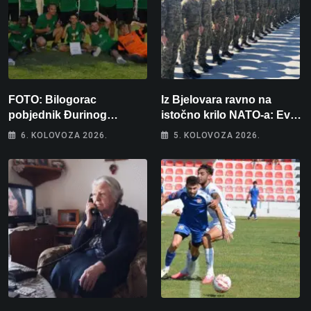
FOTO: Bilogorac
Iz Bjelovara ravno na
pobjednik Đurinog
istočno krilo NATO-a: Evo
memorijala
kamo odlazi 82 hrvatska
6. KOLOVOZA 2026.
5. KOLOVOZA 2026.
vojnika i 6 vojnikinja