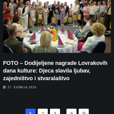
FOTO – Dodijeljene nagrade Lovrakovih
dana kulture: Djeca slavila ljubav,
zajedništvo i stvaralaštvo
21. SVIBNJA 2026.
1
2
3
9
...