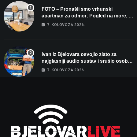
FOTO – Pronašli smo vrhunski
apartman za odmor: Pogled na more, tri
spavaće sobe i terasa koja osvaja
7. KOLOVOZA 2026.
Ivan iz Bjelovara osvojio zlato za
najglasniji audio sustav i srušio osobni
rekord od čak 145,9 dB!
7. KOLOVOZA 2026.