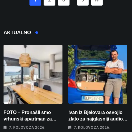
AKTUALNO
FOTO – Pronašli smo
Ivan iz Bjelovara osvojio
vrhunski apartman za
zlato za najglasniji audio
odmor: Pogled na more, tri
sustav i srušio osobni
7. KOLOVOZA 2026.
7. KOLOVOZA 2026.
spavaće sobe i terasa koja
rekord od čak 145,9 dB!