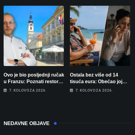
osvaja
Ovo je bio posljednji ručak
Ostala bez više od 14
u Franzu: Poznati restoran
tisuća eura: Obećao joj
otišao u povijest, a
auto za tjedan dana, a
7. KOLOVOZA 2026.
7. KOLOVOZA 2026.
Michelinov chef sprema
zatim izmišljao opravdanja
veliko iznenađenje za
Bjelovar
NEDAVNE OBJAVE