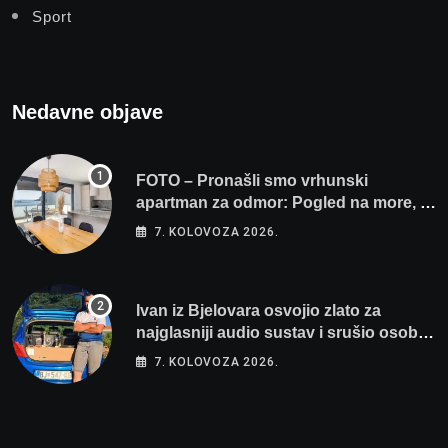
Sport
Nedavne objave
FOTO – Pronašli smo vrhunski
apartman za odmor: Pogled na more, tri
spavaće sobe i terasa koja osvaja
7. KOLOVOZA 2026.
Ivan iz Bjelovara osvojio zlato za
najglasniji audio sustav i srušio osobni
rekord od čak 145,9 dB!
7. KOLOVOZA 2026.