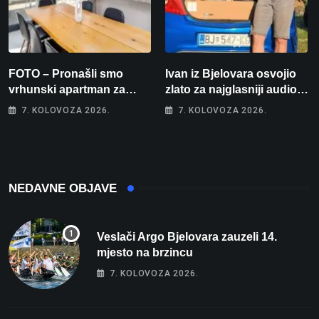
FOTO – Pronašli smo
Ivan iz Bjelovara osvojio
vrhunski apartman za
zlato za najglasniji audio
odmor: Pogled na more, tri
sustav i srušio osobni
7. KOLOVOZA 2026.
7. KOLOVOZA 2026.
spavaće sobe i terasa koja
rekord od čak 145,9 dB!
osvaja
NEDAVNE OBJAVE
Veslači Argo Bjelovara zauzeli 14.
mjesto na brzincu
7. KOLOVOZA 2026.