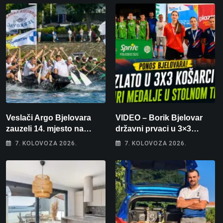
Veslači Argo Bjelovara
VIDEO – Borik Bjelovar
zauzeli 14. mjesto na
državni prvaci u 3×3
brzincu
košarci, Klara Končar je
7. KOLOVOZA 2026.
7. KOLOVOZA 2026.
prvakinja Hrvatske u
stolnom tenisu!