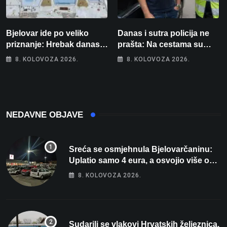
Bjelovar ide po veliko
Danas i sutra policija ne
priznanje: Hrebak danas u
prašta: Na cestama su
Parizu predstavlja
posebno na meti ovi
8. KOLOVOZA 2026.
8. KOLOVOZA 2026.
Wellovar za domaćina
prekršaji
Europskog prvenstva
NEDAVNE OBJAVE
Sreća se osmjehnula Bjelovarčaninu:
Uplatio samo 4 eura, a osvojio više od
80 tisuća eura
8. KOLOVOZA 2026.
Sudarili se vlakovi Hrvatskih željeznica.