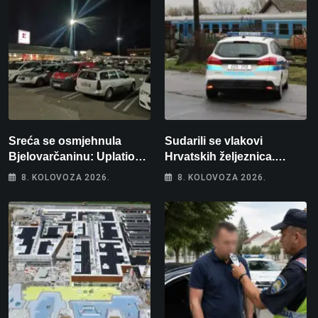
Sreća se osmjehnula
Sudarili se vlakovi
Bjelovarčaninu: Uplatio
Hrvatskih željeznica.
samo 4 eura, a osvojio
Šestero osoba teško
8. KOLOVOZA 2026.
8. KOLOVOZA 2026.
više od 80 tisuća eura
ozlijeđeno, mlađa žena na
intenzivnoj