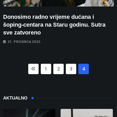
Donosimo radno vrijeme dućana i
šoping-centara na Staru godinu. Sutra
sve zatvoreno
31. PROSINCA 2022.
1
2
3
4
AKTUALNO