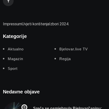
Impressum
Uvjeti korištenja
Izbori 2024.
Kategorije
Aktualno
Bjelovar.live TV
Magazin
Regija
Sport
Nedavne objave
Sreća se osmjehnula Bjelovarčaninu: