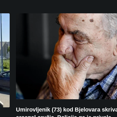
Umirovljenik (73) kod Bjelovara skriv