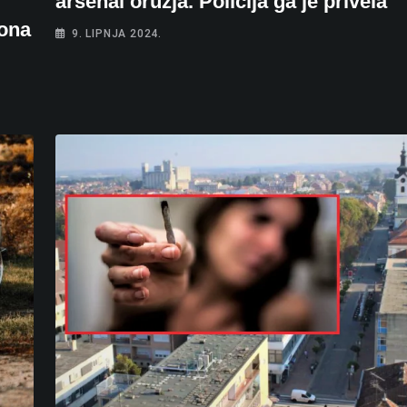
arsenal oružja. Policija ga je privela
 ona
9. LIPNJA 2024.