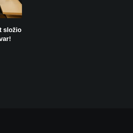
 složio
var!