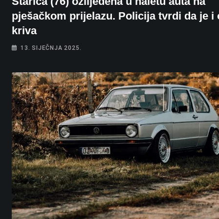
Starica (76) ozlijeđena u naletu auta na
pješačkom prijelazu. Policija tvrdi da je i
kriva
13. SIJEČNJA 2025.