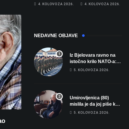
poprima jesenski
Netko je na auto
4. KOLOVOZA 2026.
4. KOLOVOZA 2026.
izgled
stavio – ručno
nacrtanu
registarsku
oznaku
NEDAVNE OBJAVE
Iz Bjelovara ravno na
istočno krilo NATO-a:
Evo kamo odlazi 82
5. KOLOVOZA 2026.
hrvatska vojnika i 6
vojnikinja
Umirovljenica (80)
mislila je da joj piše kći
pa ostala bez 1000 eura
5. KOLOVOZA 2026.
ao