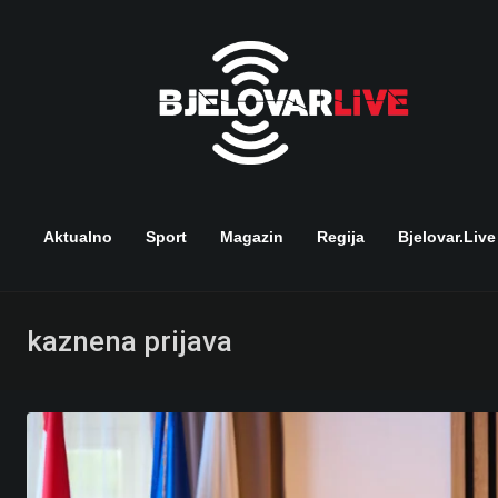
Skip
to
content
Aktualno
Sport
Magazin
Regija
Bjelovar.live
kaznena prijava