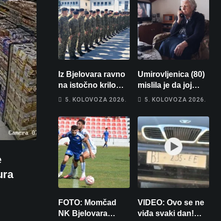
Iz Bjelovara ravno
Umirovljenica (80)
na istočno krilo
mislila je da joj
NATO-a: Evo kamo
piše kći pa ostala
5. KOLOVOZA 2026.
5. KOLOVOZA 2026.
odlazi 82 hrvatska
bez 1000 eura
vojnika i 6
vojnikinja
e
ura
FOTO: Momčad
VIDEO: Ovo se ne
NK Bjelovara
viđa svaki dan!