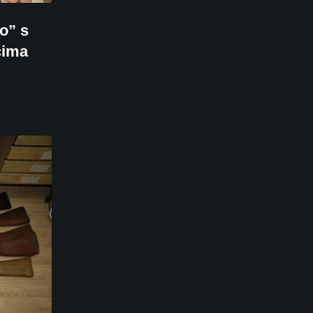
o” s
cima