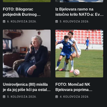
FOTO: Bilogorac
Iz Bjelovara ravno na
pobjednik Đurinog
istočno krilo NATO-a: Evo
memorijala
kamo odlazi 82 hrvatska
6. KOLOVOZA 2026.
5. KOLOVOZA 2026.
vojnika i 6 vojnikinja
Umirovljenica (80) mislila
FOTO: Momčad NK
je da joj piše kći pa ostala
Bjelovara poprima
bez 1000 eura
jesenski izgled
5. KOLOVOZA 2026.
4. KOLOVOZA 2026.