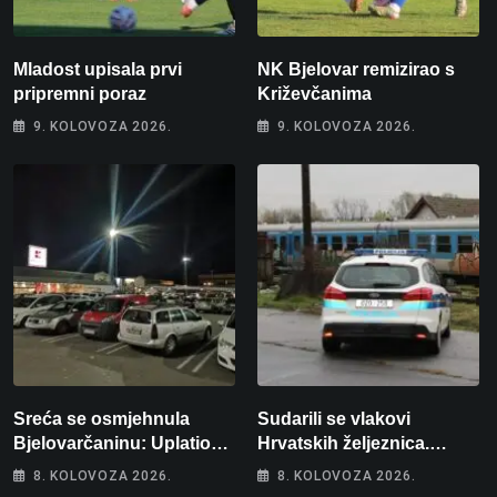
Mladost upisala prvi
NK Bjelovar remizirao s
pripremni poraz
Križevčanima
9. KOLOVOZA 2026.
9. KOLOVOZA 2026.
Sreća se osmjehnula
Sudarili se vlakovi
Bjelovarčaninu: Uplatio
Hrvatskih željeznica.
samo 4 eura, a osvojio
Šestero osoba teško
8. KOLOVOZA 2026.
8. KOLOVOZA 2026.
više od 80 tisuća eura
ozlijeđeno, mlađa žena na