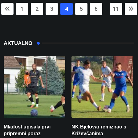
1
2
3
4
5
6
11
...
AKTUALNO
Mladost upisala prvi
NK Bjelovar remizirao s
pripremni poraz
Križevčanima