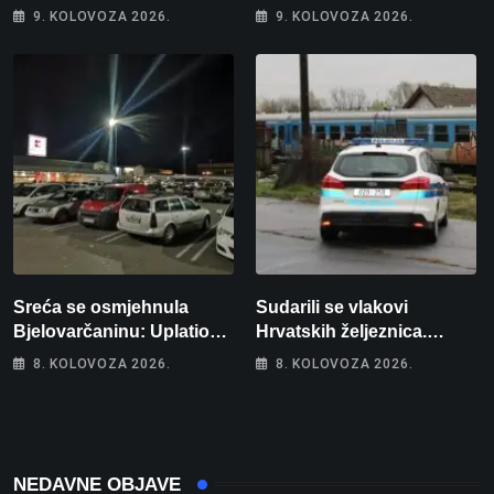
9. KOLOVOZA 2026.
9. KOLOVOZA 2026.
Sreća se osmjehnula
Sudarili se vlakovi
Bjelovarčaninu: Uplatio
Hrvatskih željeznica.
samo 4 eura, a osvojio
Šestero osoba teško
8. KOLOVOZA 2026.
8. KOLOVOZA 2026.
više od 80 tisuća eura
ozlijeđeno, mlađa žena na
intenzivnoj
NEDAVNE OBJAVE