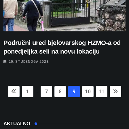
Područni ured bjelovarskog HZMO-a od
ponedjeljka seli na novu lokaciju
20. STUDENOGA 2023.
1
7
8
9
10
11
...
AKTUALNO