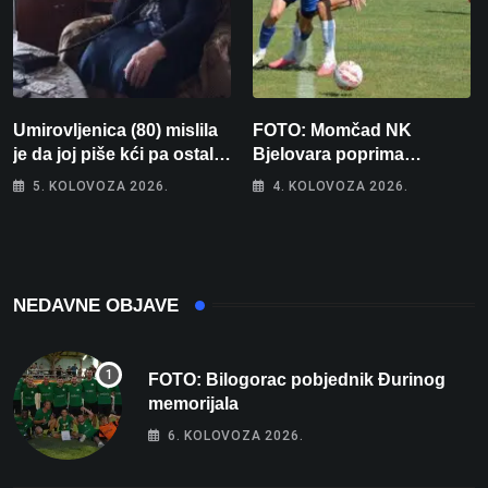
Umirovljenica (80) mislila
FOTO: Momčad NK
je da joj piše kći pa ostala
Bjelovara poprima
bez 1000 eura
jesenski izgled
5. KOLOVOZA 2026.
4. KOLOVOZA 2026.
NEDAVNE OBJAVE
FOTO: Bilogorac pobjednik Đurinog
memorijala
6. KOLOVOZA 2026.