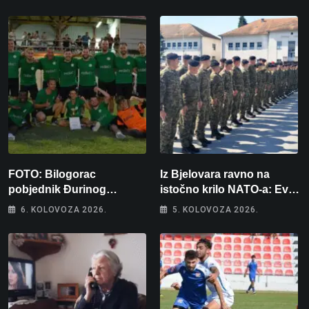
FOTO: Bilogorac
Iz Bjelovara ravno na
pobjednik Đurinog
istočno krilo NATO-a: Evo
memorijala
kamo odlazi 82 hrvatska
6. KOLOVOZA 2026.
5. KOLOVOZA 2026.
vojnika i 6 vojnikinja