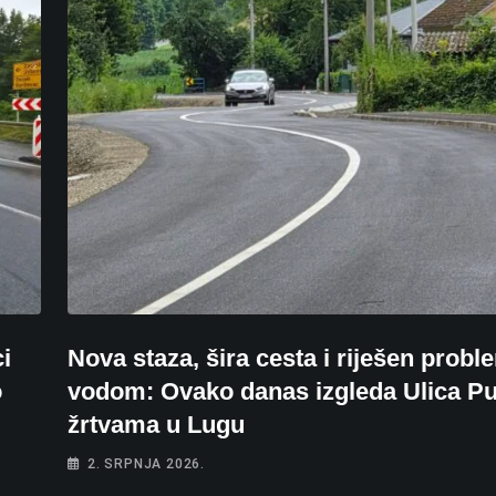
i
Nova staza, šira cesta i riješen probl
o
vodom: Ovako danas izgleda Ulica Pu
žrtvama u Lugu
2. SRPNJA 2026.