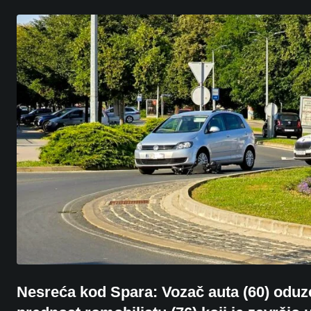
Nesreća kod Spara: Vozač auta (60) oduz