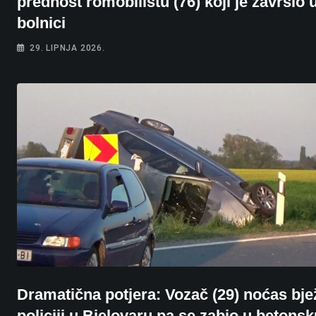
prednost romobilistu (76) koji je završio 
bolnici
29. LIPNJA 2026.
Dramatična potjera: Vozač (29) noćas bj
policiji u Bjelovaru pa se zabio u betonsk