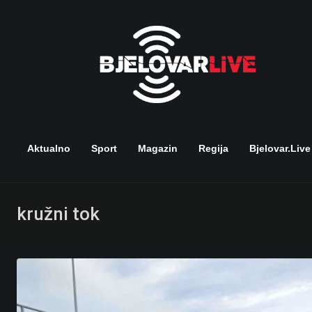
Skip
to
content
Aktualno
Sport
Magazin
Regija
Bjelovar.live
kružni tok