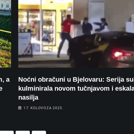
m, a
Noćni obračuni u Bjelovaru: Serija s
e
kulminirala novom tučnjavom i eskal
nasilja
17. KOLOVOZA 2025.