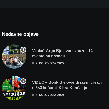
Nedavne objave
Veslači Argo Bjelovara zauzeli 14.
mjesto na brzincu
7. KOLOVOZA 2026.
VIDEO – Borik Bjelovar državni prvaci
u 3×3 košarci, Klara Končar je
prvakinja Hrvatske u stolnom tenisu!
7. KOLOVOZA 2026.