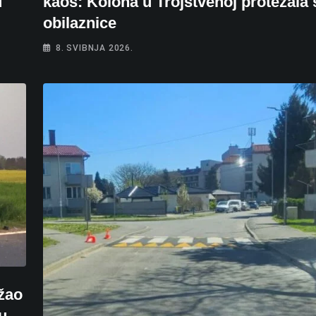
u
kaos: Kolona u Trojstvenoj protezala 
obilaznice
8. SVIBNJA 2026.
ežao
u