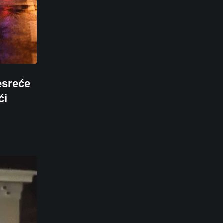
esreće
ći