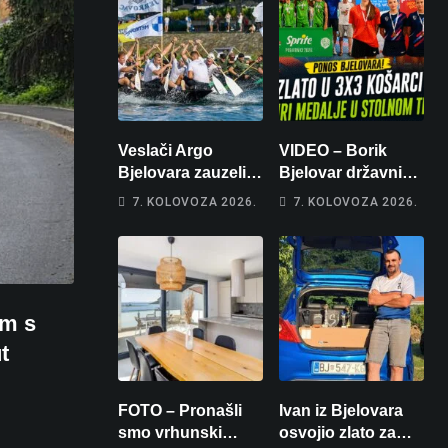
Veslači Argo
VIDEO – Borik
Bjelovara zauzeli
Bjelovar državni
14. mjesto na
prvaci u 3×3
7. KOLOVOZA 2026.
7. KOLOVOZA 2026.
brzincu
košarci, Klara
Končar je
prvakinja Hrvatske
u stolnom tenisu!
em s
t
FOTO – Pronašli
Ivan iz Bjelovara
smo vrhunski
osvojio zlato za