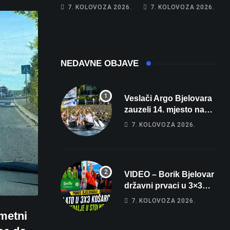
apartman za
najglasniji audio
7. KOLOVOZA 2026.
7. KOLOVOZA 2026.
odmor: Pogled na
sustav i srušio
more, tri spavaće
osobni rekord od
sobe i terasa koja
čak 145,9 dB!
osvaja
NEDAVNE OBJAVE
Veslači Argo Bjelovara
zauzeli 14. mjesto na
brzincu
7. KOLOVOZA 2026.
VIDEO – Borik Bjelovar
državni prvaci u 3×3
košarci, Klara Končar je
7. KOLOVOZA 2026.
prvakinja Hrvatske u
metni
stolnom tenisu!