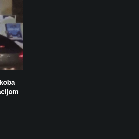
ukoba
acijom