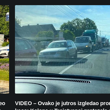
eo
VIDEO – Ovako je jutros izgledao pro