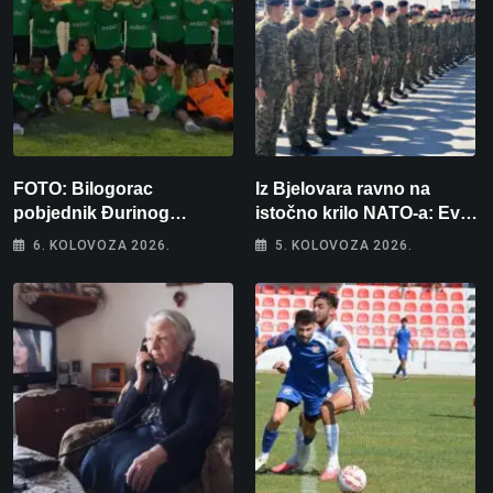
FOTO: Bilogorac
Iz Bjelovara ravno na
pobjednik Đurinog
istočno krilo NATO-a: Evo
memorijala
kamo odlazi 82 hrvatska
6. KOLOVOZA 2026.
5. KOLOVOZA 2026.
vojnika i 6 vojnikinja