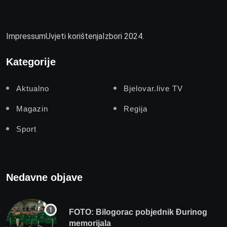
Impressum
Uvjeti korištenja
Izbori 2024.
Kategorije
Aktualno
Bjelovar.live TV
Magazin
Regija
Sport
Nedavne objave
FOTO: Bilogorac pobjednik Đurinog
memorijala