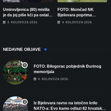
Umirovljenica (80) mislila
FOTO: Momčad NK
je da joj piše kći pa ostala
Bjelovara poprima
bez 1000 eura
jesenski izgled
5. KOLOVOZA 2026.
4. KOLOVOZA 2026.
NEDAVNE OBJAVE
FOTO: Bilogorac pobjednik Đurinog
memorijala
6. KOLOVOZA 2026.
Iz Bjelovara ravno na istočno krilo
NATO-a: Evo kamo odlazi 82 hrvatska